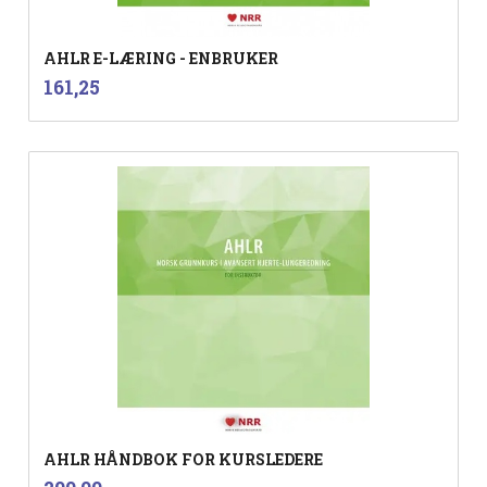
AHLR E-LÆRING - ENBRUKER
inkl.
Pris
161,25
mva.
AHLR HÅNDBOK FOR KURSLEDERE
inkl.