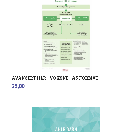
AVANSERT HLR - VOKSNE - A5 FORMAT
inkl.
Pris
25,00
mva.