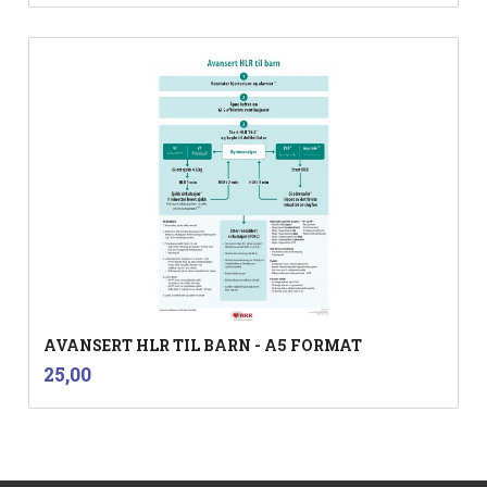
AVANSERT HLR TIL BARN - A5 FORMAT
inkl.
Pris
25,00
mva.