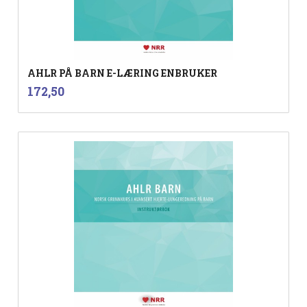
AHLR PÅ BARN E-LÆRING ENBRUKER
inkl.
Pris
172,50
mva.