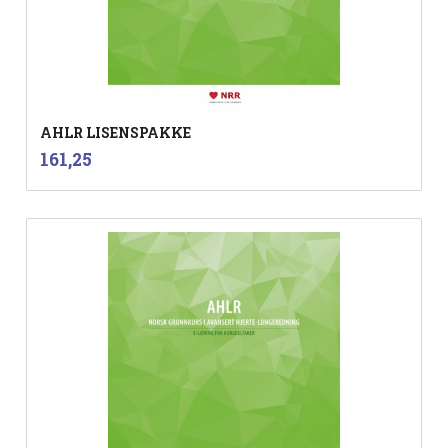
AHLR LISENSPAKKE
inkl.
Pris
161,25
mva.