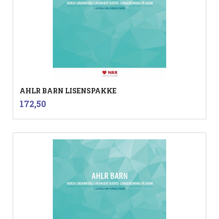
AHLR BARN LISENSPAKKE
inkl.
Pris
172,50
mva.