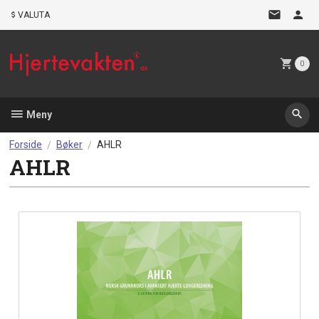
Gå
VALUTA
til
innholdet
0
Meny
Forside
Bøker
AHLR
AHLR