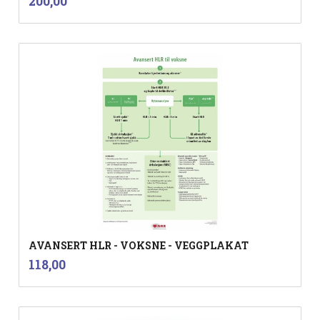
Pris
200,00
mva.
AVANSERT HLR - VOKSNE - VEGGPLAKAT
inkl.
Pris
118,00
mva.