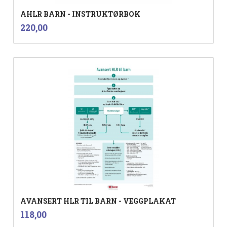
AHLR BARN - INSTRUKTØRBOK
inkl.
Pris
220,00
mva.
AVANSERT HLR TIL BARN - VEGGPLAKAT
inkl.
Pris
118,00
mva.