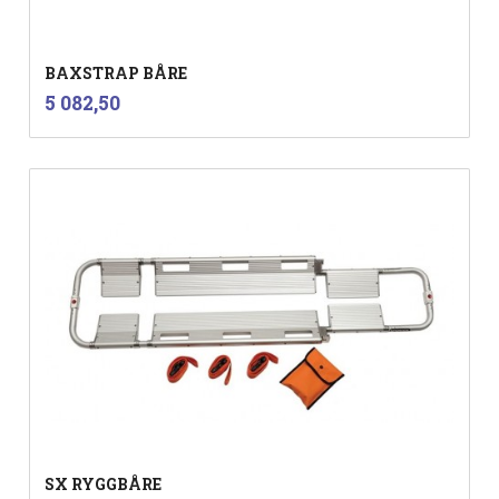
BAXSTRAP BÅRE
inkl.
Pris
5 082,50
mva.
SX RYGGBÅRE