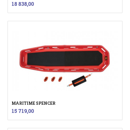
inkl.
Pris
18 838,00
mva.
MARITIME SPENCER
inkl.
Pris
15 719,00
mva.