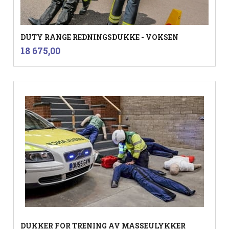
DUTY RANGE REDNINGSDUKKE - VOKSEN
inkl.
Pris
18 675,00
mva.
DUKKER FOR TRENING AV MASSEULYKKER