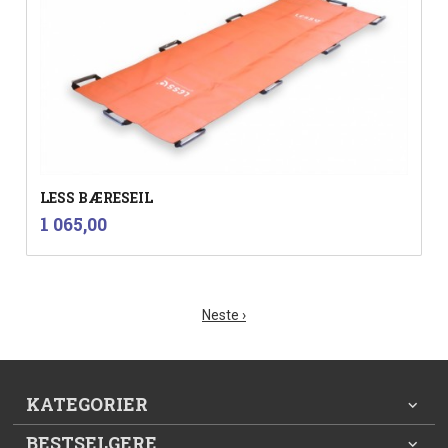
LESS BÆRESEIL
inkl.
Pris
1 065,00
mva.
Neste ›
KATEGORIER
BESTSELGERE