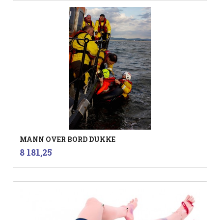
MANN OVER BORD DUKKE
inkl.
Pris
8 181,25
mva.