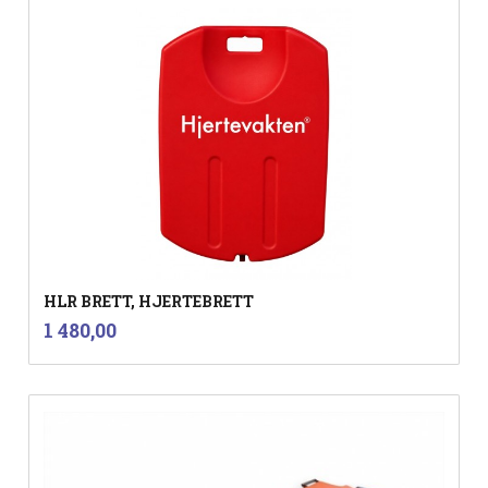
HLR BRETT, HJERTEBRETT
inkl.
Pris
1 480,00
mva.