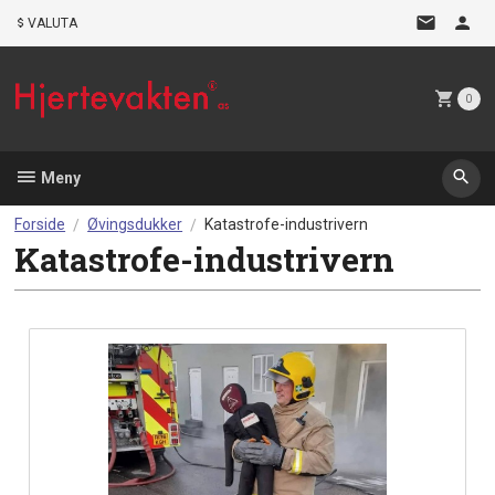
Gå
VALUTA
til
innholdet
0
Meny
Forside
Øvingsdukker
Katastrofe-industrivern
Katastrofe-industrivern