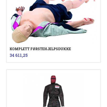
KOMPLETT FØRSTEHJELPSDUKKE
inkl.
Pris
34 611,25
mva.