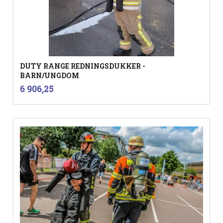
DUTY RANGE REDNINGSDUKKER -
BARN/UNGDOM
inkl.
Pris
6 906,25
mva.