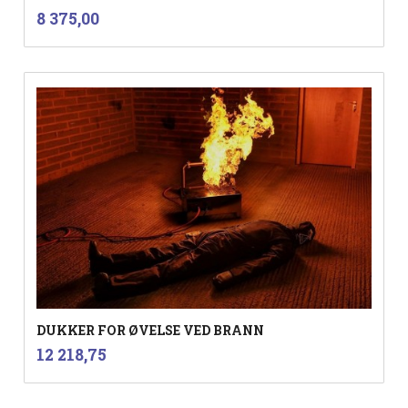
inkl.
Pris
8 375,00
mva.
DUKKER FOR ØVELSE VED BRANN
inkl.
Pris
12 218,75
mva.