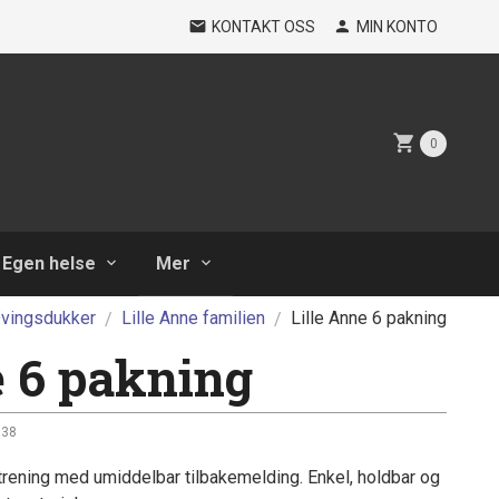
KONTAKT OSS
MIN KONTO
0
Egen helse
Mer
vingsdukker
Lille Anne familien
Lille Anne 6 pakning
e 6 pakning
738
-trening med umiddelbar tilbakemelding. Enkel, holdbar og