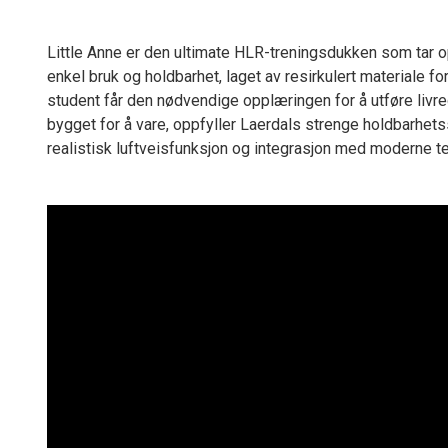
Little Anne er den ultimate HLR-treningsdukken som tar op
enkel bruk og holdbarhet, laget av resirkulert materiale f
student får den nødvendige opplæringen for å utføre livr
bygget for å vare, oppfyller Laerdals strenge holdbarhets
realistisk luftveisfunksjon og integrasjon med moderne 