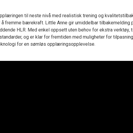
plæringen til neste nivå med realistisk trening og kvalitetstilb
or å fremme bærekraft. Little Anne gir umiddelbar tilbakemelding 
eddende HLR. Med enkel oppsett uten behov for ekstra verktøy, t
standarder, og er klar for fremtiden med muligheter for tilpasnin
teknologi for en sømløs opplæringsopplevelse.