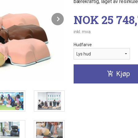
bærekraftig, laget av resirkule
Pris
NOK
25 748
Next
inkl. mva.
Hudfarve
Kjøp