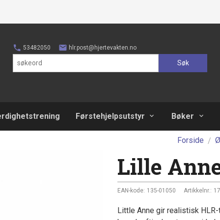
53482050
hlr.post@hjertevakten.no
Søk
erdighetstrening
Førstehjelpsutstyr
Bøker
Forside
Ø
Lille Ann
EAN-kode:
135-01050
Artikkelnr.:
1
Little Anne gir realistisk HLR