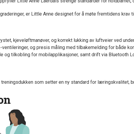
oppfyller Little Anne Laerdals strenge standarder for holdbarhet, o
raderinger, er Little Anne designet for å møte fremtidens krav t
stet, kjeveløftmanøver, og korrekt lukking av luftveier ved unde
ventileringer, og presis måling med tilbakemelding for både kom
e og tilkobling for mobilapplikasjoner, samt drift via Bluetoot
 treningsdukken som setter en ny standard for læringskvalitet, b
on