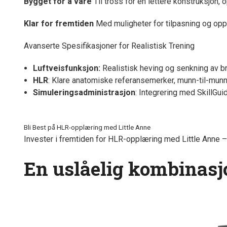
Bygget for å vare
Til tross for en lettere konstruksjon, 
Klar for fremtiden
Med muligheter for tilpasning og oppg
Avanserte Spesifikasjoner for Realistisk Trening
Luftveisfunksjon:
Realistisk heving og senkning av bry
HLR
:
Klare anatomiske referansemerker, munn-til-munn-
Simuleringsadministrasjon
:
Integrering med SkillGuid
Bli Best på HLR-opplæring med Little Anne
Invester i fremtiden for HLR-opplæring med Little Anne –
En uslåelig kombinasj