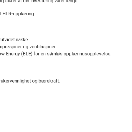
g sikrer at din investering varer lenge.
il HLR-opplæring.
rutvidet nakke.
presjoner og ventilasjoner.
h Low Energy (BLE) for en sømløs opplæringsopplevelse.
rukervennlighet og bærekraft.