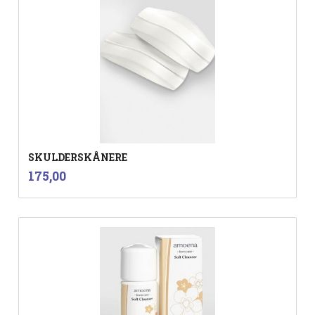
SKULDERSKÅNERE
inkl.
Pris
175,00
mva.