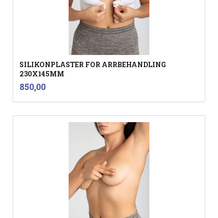
SILIKONPLASTER FOR ARRBEHANDLING
230X145MM
inkl.
Pris
850,00
mva.