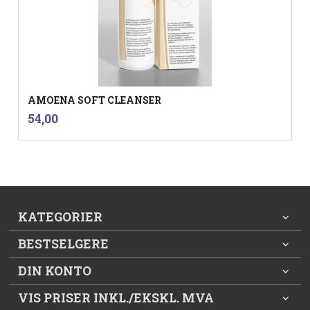
AMOENA SOFT CLEANSER
inkl.
Pris
54,00
mva.
KATEGORIER
BESTSELGERE
DIN KONTO
VIS PRISER INKL./EKSKL. MVA