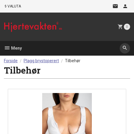
Gå
VALUTA
til
innholdet
0
Meny
Forside
Plagg brystoperert
Tilbehør
Tilbehør