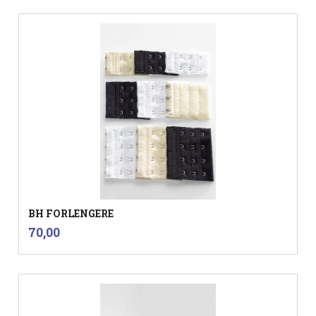
BH FORLENGERE
inkl.
Pris
70,00
mva.