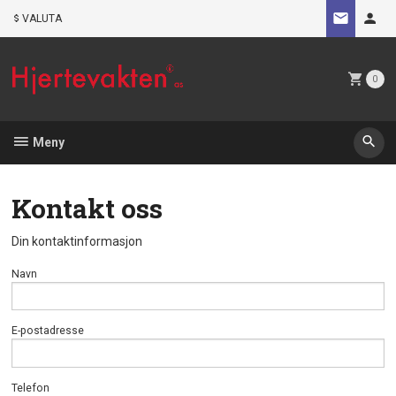
Gå
VALUTA
til
innholdet
0
Meny
Kontakt oss
Din kontaktinformasjon
Navn
E-postadresse
Telefon