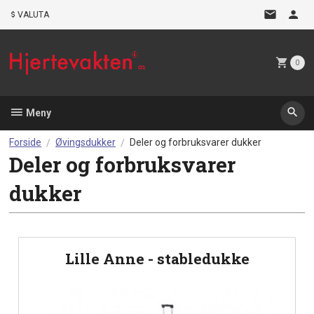
Gå
VALUTA
til
innholdet
0
Meny
Forside
Øvingsdukker
Deler og forbruksvarer dukker
Deler og forbruksvarer
dukker
Lille Anne - stabledukke