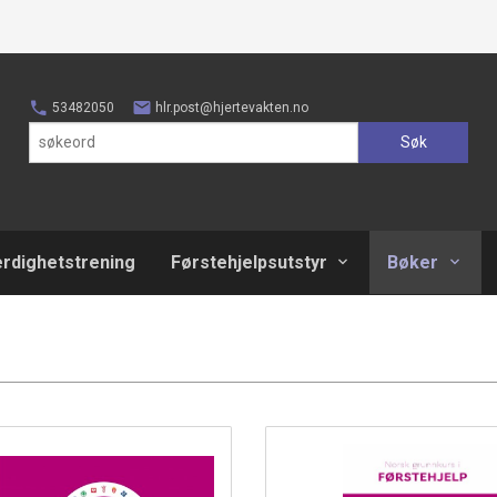
53482050
hlr.post@hjertevakten.no
Søk
erdighetstrening
Førstehjelpsutstyr
Bøker