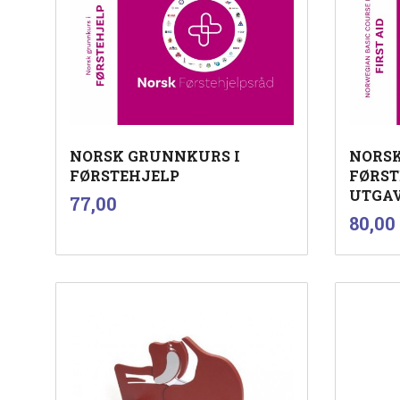
NORSK GRUNNKURS I
NORSK
FØRSTEHJELP
FØRST
UTGA
inkl.
Pris
77,00
mva.
i
Pris
80,00
Kjøp