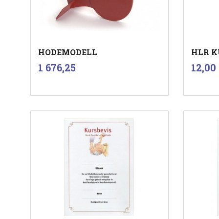
HODEMODELL
HLR K
inkl.
i
Pris
Pris
1 676,25
12,00
mva.
Kjøp