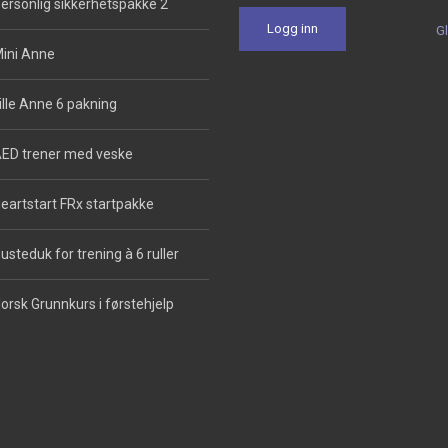
ersonlig sikkerhetspakke 2
G
ini Anne
ille Anne 6 pakning
ED trener med veske
eartstart FRx startpakke
usteduk for trening à 6 ruller
orsk Grunnkurs i førstehjelp