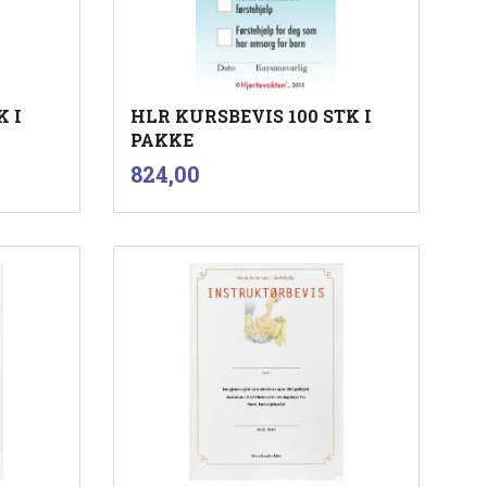
K I
HLR KURSBEVIS 100 STK I
PAKKE
inkl.
Pris
824,00
mva.
Kjøp