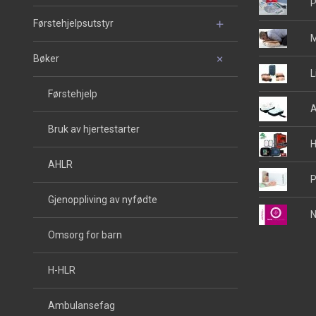
P
Førstehjelpsutstyr
M
Bøker
L
Førstehjelp
A
Bruk av hjertestarter
H
AHLR
P
Gjenoppliving av nyfødte
N
Omsorg for barn
H-HLR
Ambulansefag