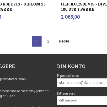
URSBEVIS - DIPLOM 25
HLR KURSBEVIS - DI
 PAKKE
100 STK I PAKKE
inkl.
inkl.
Pris
0
2 065,00
mva.
mva.
Kjøp
Kjøp
1
2
Neste ›
LGERE
DIN KONTO
E-postadresse
jertestarter-skap
ommemaske med oksygenventil
Ditt passord
g etui- rød