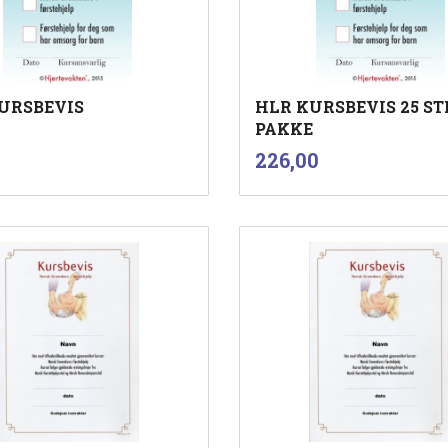
URSBEVIS
HLR KURSBEVIS 25 ST
PAKKE
nkl.
mva.
inkl.
Pris
226,00
mva.
Kjøp
Kjøp