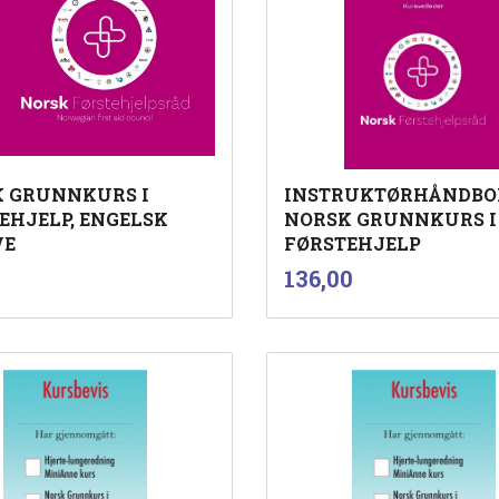
 GRUNNKURS I
INSTRUKTØRHÅNDBO
EHJELP, ENGELSK
NORSK GRUNNKURS I
VE
FØRSTEHJELP
nkl.
inkl.
Pris
136,00
mva.
mva.
Kjøp
Kjøp