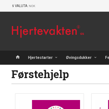
Gå
Lukk
VALUTA
: NOK
til
innholdet
Produkter
Hjertestarter
Øvingsdukker
F
Førstehjelp