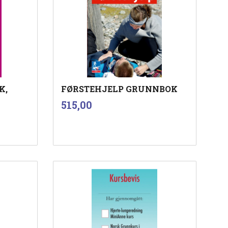
K,
FØRSTEHJELP GRUNNBOK
inkl.
Pris
515,00
mva.
Kjøp