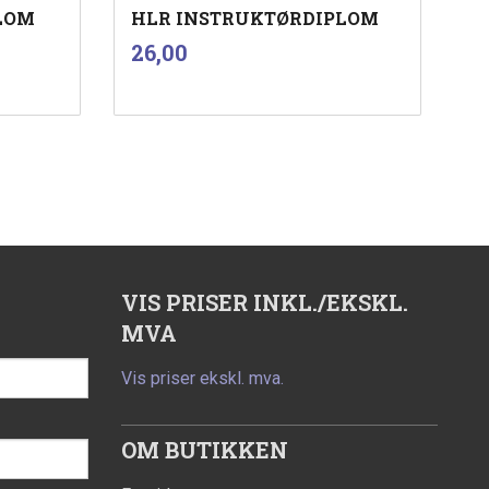
PLOM
HLR INSTRUKTØRDIPLOM
inkl.
Pris
26,00
mva.
Kjøp
VIS PRISER INKL./EKSKL.
MVA
Vis priser ekskl. mva.
OM BUTIKKEN