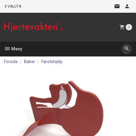
Gå
VALUTA
til
innholdet
0
Meny
Forside
Bøker
Førstehjelp