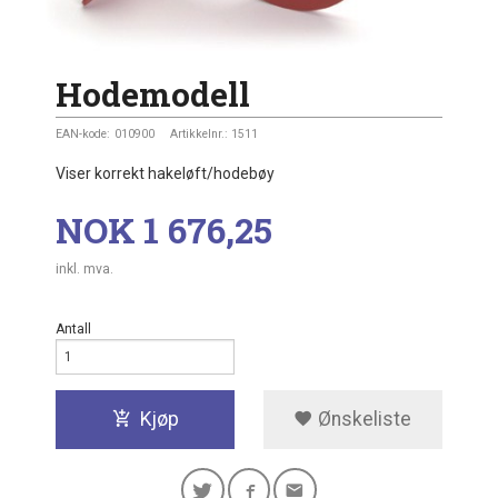
Hodemodell
EAN-kode:
010900
Artikkelnr.:
1511
Viser korrekt hakeløft/hodebøy
Pris
NOK
1 676,25
inkl. mva.
Antall
Kjøp
Ønskeliste