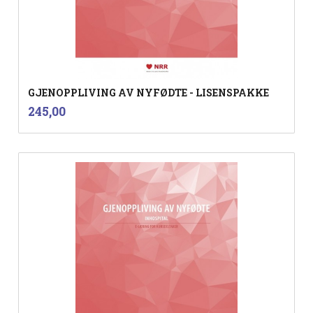
GJENOPPLIVING AV NYFØDTE - LISENSPAKKE
inkl.
Pris
245,00
mva.