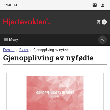
Gå
VALUTA
til
innholdet
0
Meny
Forside
Bøker
Gjenoppliving av nyfødte
Gjenoppliving av nyfødte