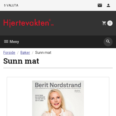
Gå
VALUTA
til
innholdet
0
Meny
Forside
Bøker
Sunn mat
Sunn mat