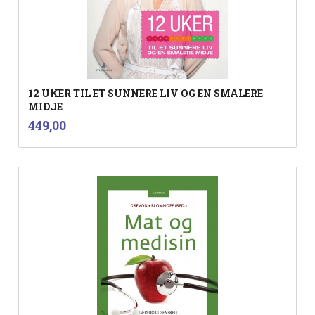
12 UKER TIL ET SUNNERE LIV OG EN SMALERE
MIDJE
inkl.
Pris
449,00
mva.