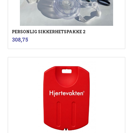
PERSONLIG SIKKERHETSPAKKE 2
inkl.
Pris
308,75
mva.