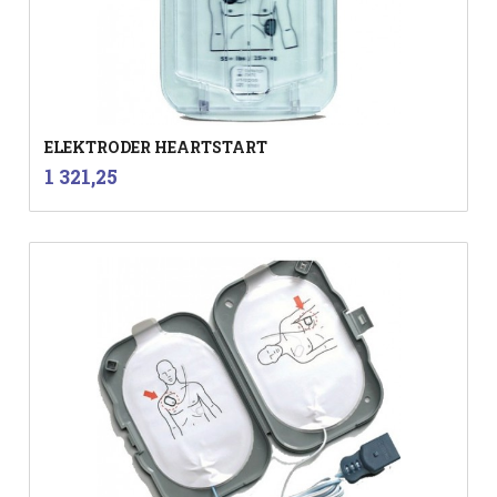
ELEKTRODER HEARTSTART
inkl.
Pris
1 321,25
mva.