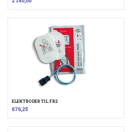
Pris
2 140,00
mva.
ELEKTRODER TIL FR2
inkl.
Pris
676,25
mva.