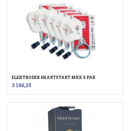
ELEKTRODER HEARTSTART MRX 5 PAR
inkl.
Pris
3 166,25
mva.