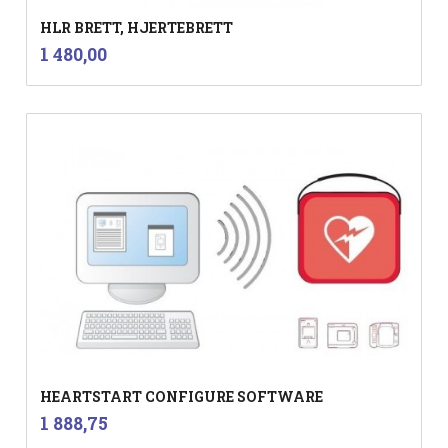
HLR BRETT, HJERTEBRETT
inkl.
Pris
1 480,00
mva.
HEARTSTART CONFIGURE SOFTWARE
inkl.
Pris
1 888,75
mva.