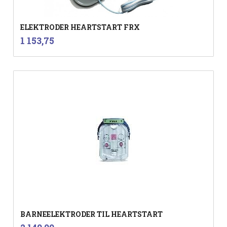
ELEKTRODER HEARTSTART FRX
inkl.
Pris
1 153,75
mva.
BARNEELEKTRODER TIL HEARTSTART
inkl.