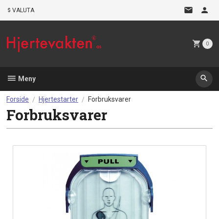
Gå
VALUTA
til
innholdet
0
Meny
Forside
Hjertestarter
Forbruksvarer
Forbruksvarer