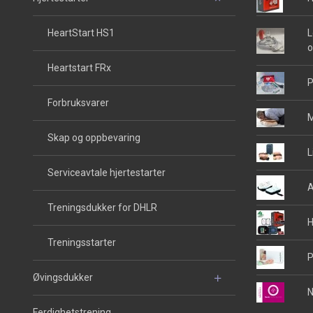
HeartStart HS1
L
o
Heartstart FRx
P
Forbruksvarer
M
Skap og oppbevaring
L
Serviceavtale hjertestarter
A
Treningsdukker for DHLR
H
Treningsstarter
P
Øvingsdukker
N
Ferdighetstrening