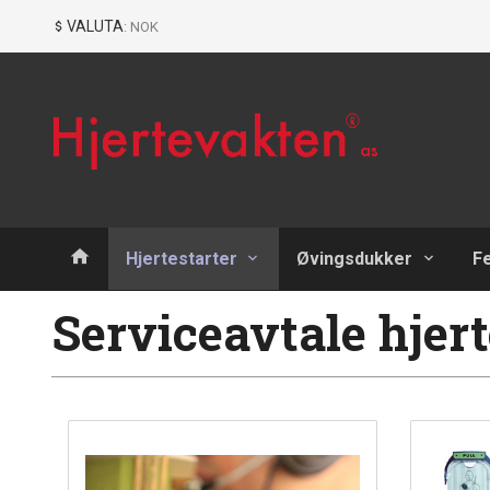
Gå
Lukk
VALUTA
: NOK
til
innholdet
Produkter
Hjertestarter
Øvingsdukker
F
Serviceavtale hjert