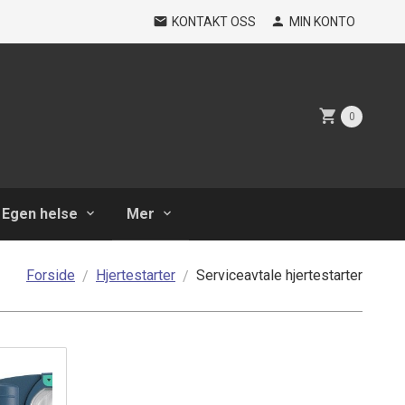
KONTAKT OSS
MIN KONTO
0
Egen helse
Mer
Forside
Hjertestarter
Serviceavtale hjertestarter