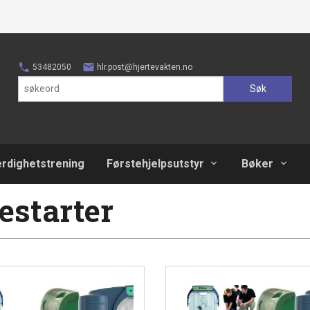
53482050
hlr.post@hjertevakten.no
Søk
erdighetstrening
Førstehjelpsutstyr
Bøker
estarter