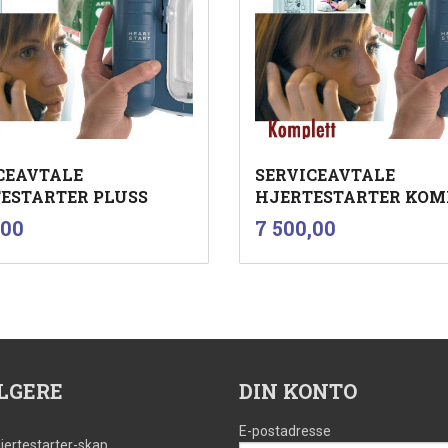
CEAVTALE
SERVICEAVTALE
ESTARTER PLUSS
HJERTESTARTER KOM
inkl.
inkl.
Pris
,00
7 500,00
mva.
mva.
Kjøp
Kjøp
LGERE
DIN KONTO
E-postadresse
jertestarter-skap