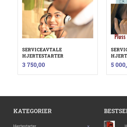
SERVICEAVTALE
SERVI
HJERTESTARTER
HJERT
inkl.
Pris
Pris
3 750,00
5 000
mva.
Kjøp
KATEGORIER
BESTSE
Hjertestarter
H