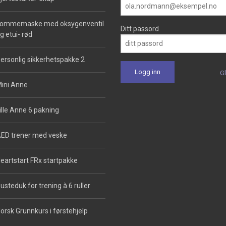
ommemaske med oksygenventil
Ditt passord
g etui- rød
ersonlig sikkerhetspakke 2
G
ini Anne
ille Anne 6 pakning
ED trener med veske
eartstart FRx startpakke
usteduk for trening à 6 ruller
orsk Grunnkurs i førstehjelp