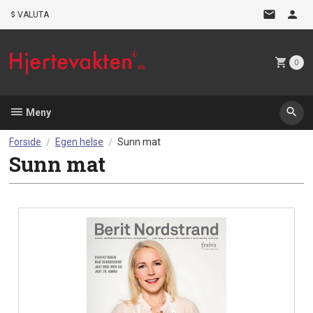
Gå
VALUTA
til
innholdet
0
Meny
Forside
Egen helse
Sunn mat
Sunn mat