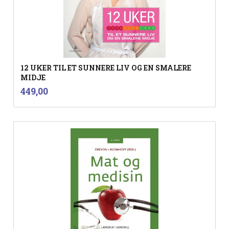
12 UKER TIL ET SUNNERE LIV OG EN SMALERE
MIDJE
inkl.
Pris
449,00
mva.