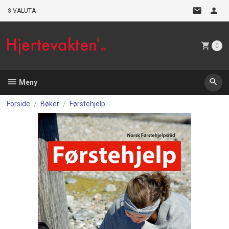
Gå
VALUTA
til
innholdet
0
Meny
Forside
Bøker
Førstehjelp