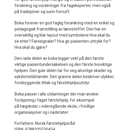
forskning og vurderinger fra fageksperter, men også
på tradisjoner og sunn fornuft.
Boka forener en god faglig forankring med en enkel og
pedagogisk framstilling av lærestoffet. Den har en
oversiktlig og klar layout med symbolene Hva skal du
se etter? Faresignaler? Hva gir pasienten uttrykk for?
Hva skal du gjøre?
Den røde delen av boka legger vekt på den første
viktige pasientundersøkelsen og den første livsviktige
hjelpen. Den gule delen tar for seg alvorlige skader og
sykdomstilstander. Den grønne delen beskriver ulykker,
forebyggende tiltak og førstehjelpsutstyr.
Boka passer i alle utdanninger der man ønsker
fordypning i faget førstehjelp, for eksempel
på høgskoler, i videregående skole, i frivillige
organisasjoner og i nødetater.
Forfattere: Norsk Førstehjelpsråd
ISBN:
9788205530454