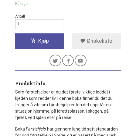
På lager
Antall
Kjøp
Ønskeliste
Produktinfo
Som førstehjelper er du det første, viktige leddet i
kjeden som redder liv. I denne boka finner du det du
trenger å vite om førstehjelp enten det oppstår en
situasjon hjemme, på idrettsplassen, i skogen, på
fjellet, ved sjøen eller på reise.
Boka
Førstehjelp
har gjennom lang tid satt standarden
for god førstehjelp i Norge, og er basert på medisinsk