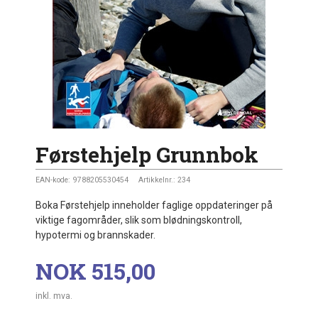
Førstehjelp Grunnbok
EAN-kode:
9788205530454
Artikkelnr.:
234
Boka Førstehjelp inneholder faglige oppdateringer på
viktige fagområder, slik som blødningskontroll,
hypotermi og brannskader.
Pris
NOK
515,00
inkl. mva.