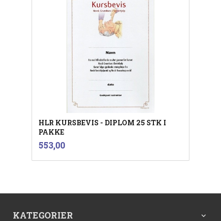
HLR KURSBEVIS - DIPLOM 25 STK I
PAKKE
inkl.
Pris
553,00
mva.
KATEGORIER