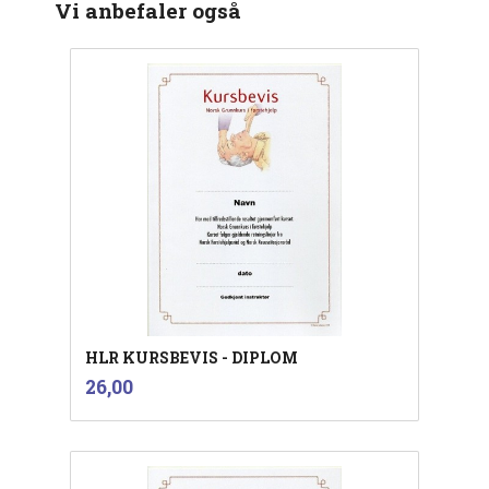
Vi anbefaler også
HLR KURSBEVIS - DIPLOM
inkl.
Pris
26,00
mva.