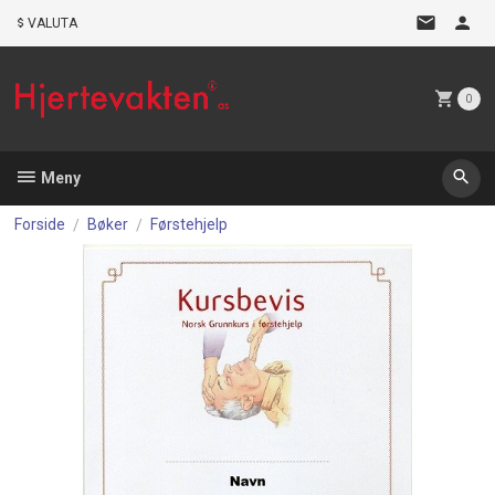
Gå
VALUTA
til
innholdet
0
Meny
Forside
Bøker
Førstehjelp