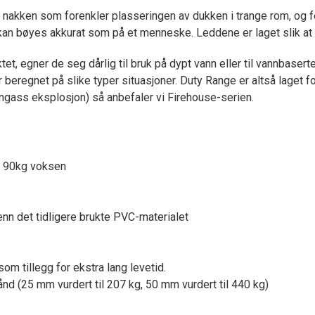
 nakken som forenkler plasseringen av dukken i trange rom, og f
kan bøyes akkurat som på et menneske. Leddene er laget slik a
 egner de seg dårlig til bruk på dypt vann eller til vannbaserte r
beregnet på slike typer situasjoner. Duty Range er altså laget f
nngass eksplosjon) så anbefaler vi Firehouse-serien.
il 90kg voksen
enn det tidligere brukte PVC-materialet
m tillegg for ekstra lang levetid.
d (25 mm vurdert til 207 kg, 50 mm vurdert til 440 kg)