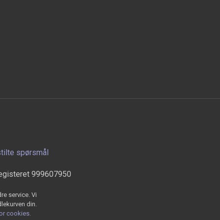
stilte spørsmål
egisteret 999607950
re service. Vi
dlekurven din.
for cookies.