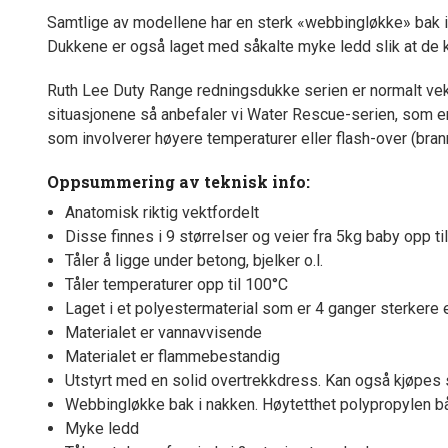
Samtlige av modellene har en sterk «webbingløkke» bak i
Dukkene er også laget med såkalte myke ledd slik at de 
Ruth Lee Duty Range redningsdukke serien er normalt vektet,
situasjonene så anbefaler vi Water Rescue-serien, som er 
som involverer høyere temperaturer eller flash-over (bra
Oppsummering av teknisk info:
Anatomisk riktig vektfordelt
Disse finnes i 9 størrelser og veier fra 5kg baby opp t
Tåler å ligge under betong, bjelker o.l.
Tåler temperaturer opp til 100°C
Laget i et polyestermaterial som er 4 ganger sterkere 
Materialet er vannavvisende
Materialet er flammebestandig
Utstyrt med en solid overtrekkdress. Kan også kjøpes so
Webbingløkke bak i nakken. Høytetthet polypropylen bån
Myke ledd