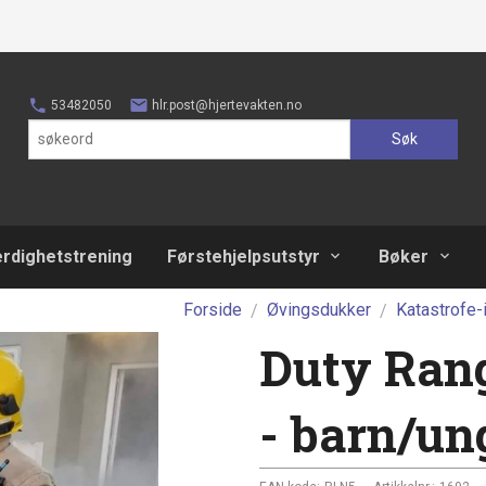
53482050
hlr.post@hjertevakten.no
Søk
erdighetstrening
Førstehjelpsutstyr
Bøker
Forside
Øvingsdukker
Katastrofe-
Duty Ran
- barn/u