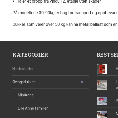
Tåler et dropp fra vindu i 2. etasje uten skader
På modellene 30-90kg er bag for transport og oppbevaring 
Dukker som veier over 50 kg kan ha metallballast som en 
KATEGORIER
BESTSE
Hjertestarter
H
Øvingsdukker
L
o
MiniAnne
P
Lille Anne familien
M