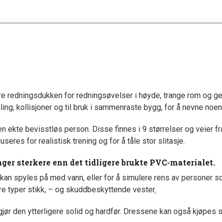
 redningsdukken for redningsøvelser i høyde, trange rom og gen
ing, kollisjoner og til bruk i sammenraste bygg, for å nevne noe
n ekte bevisstløs person. Disse finnes i 9 størrelser og veier f
eres for realistisk trening og for å tåle stor slitasje.
ger sterkere enn det tidligere brukte PVC-materialet.
kan spyles på med vann, eller for å simulere rens av personer som
e typer stikk, – og skuddbeskyttende vester
.
ør den ytterligere solid og hardfør. Dressene kan også kjøpes so