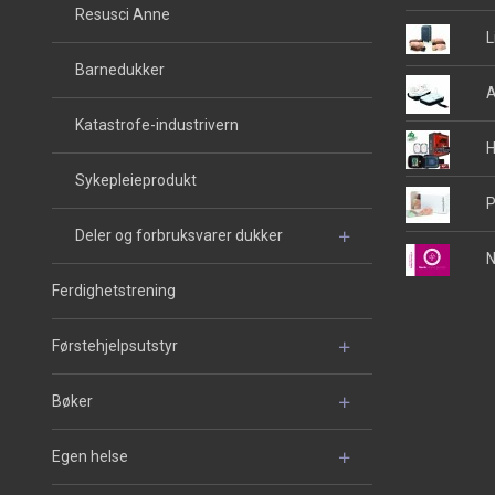
Resusci Anne
L
Barnedukker
A
Katastrofe-industrivern
H
Sykepleieprodukt
P
Deler og forbruksvarer dukker
N
Ferdighetstrening
Førstehjelpsutstyr
Bøker
Egen helse