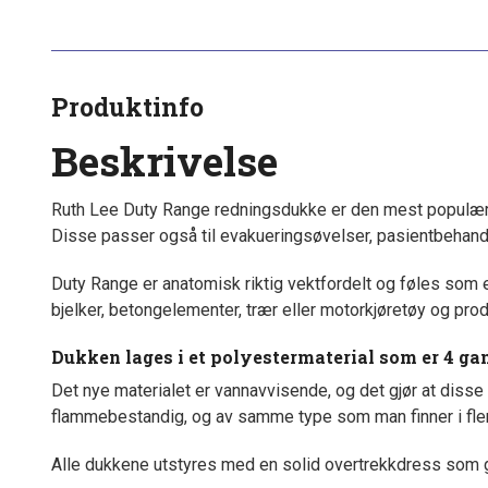
Produktinfo
Beskrivelse
Ruth Lee Duty Range redningsdukke er den mest populære
Disse passer også til evakueringsøvelser, pasientbehandl
Duty Range er anatomisk riktig vektfordelt og føles som e
bjelker, betongelementer, trær eller motorkjøretøy og produs
Dukken lages i et polyestermaterial som er 4 gan
Det nye materialet er vannavvisende, og det gjør at disse 
flammebestandig, og av samme type som man finner i fler
Alle dukkene utstyres med en solid overtrekkdress som gj