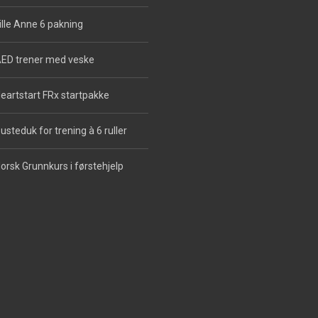
ille Anne 6 pakning
ED trener med veske
eartstart FRx startpakke
usteduk for trening à 6 ruller
orsk Grunnkurs i førstehjelp