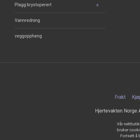
Plagg brystoperert
Vannredning
veggoppheng
Frakt
Kjø
Hjertevakten Norge 
Vår nettbutik
bruker cookie
Fortsett å