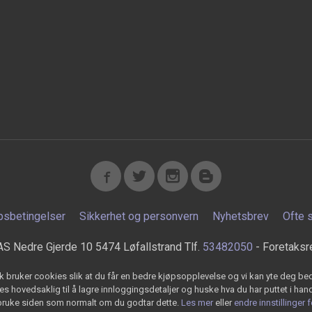
psbetingelser
Sikkerhet og personvern
Nyhetsbrev
Ofte 
AS Nedre Gjerde 10 5474 Løfallstrand Tlf.
53482050
- Foretaksr
k bruker cookies slik at du får en bedre kjøpsopplevelse og vi kan yte deg bed
s hovedsaklig til å lagre innloggingsdetaljer og huske hva du har puttet i han
 bruke siden som normalt om du godtar dette.
Les mer
eller
endre innstillinger 