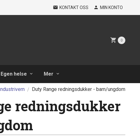
KONTAKT OSS
MIN KONTO
0
Egen helse
Mer
industrivern
Duty Range redningsdukker - barn/ungdom
ge redningsdukker
ngdom