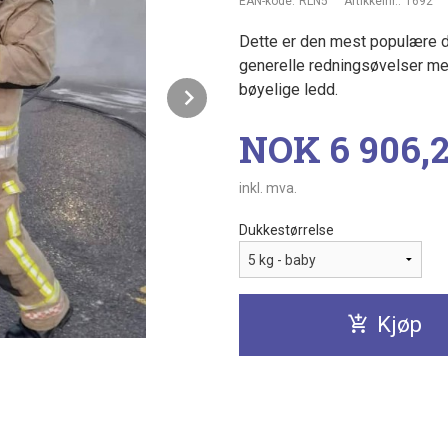
EAN-kode:
RLN5
Artikkelnr.:
1692
Dette er den mest populære d
generelle redningsøvelser med
bøyelige ledd.
Next
Pris
NOK
6 906,
inkl. mva.
Dukkestørrelse
Kjøp