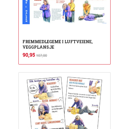
FREMMEDLEGEME I LUFTVEIENE,
VEGGPLANSJE
Rabatt
inkl.
Tilbud
90,95
107,00
mva.