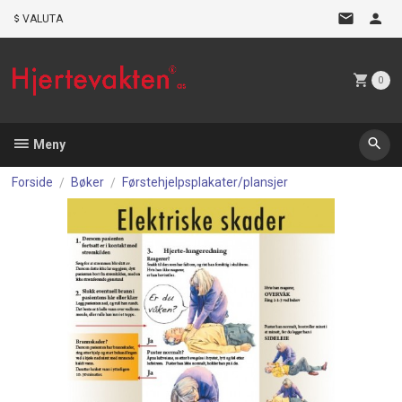
Gå
VALUTA
til
innholdet
0
Meny
Forside
Bøker
Førstehjelpsplakater/plansjer