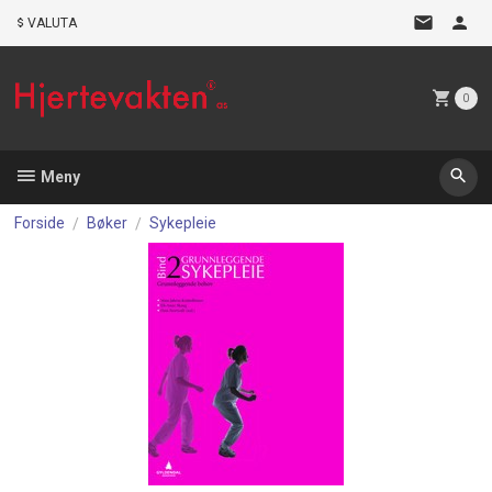
Gå
VALUTA
til
innholdet
0
Meny
Forside
Bøker
Sykepleie