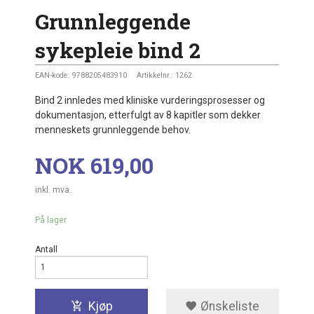
Grunnleggende
sykepleie bind 2
EAN-kode:
9788205483910
Artikkelnr.:
1262
Bind 2 innledes med kliniske vurderingsprosesser og
dokumentasjon, etterfulgt av 8 kapitler som dekker
menneskets grunnleggende behov.
Pris
NOK
619,00
inkl. mva.
På lager
Antall
Kjøp
Ønskeliste