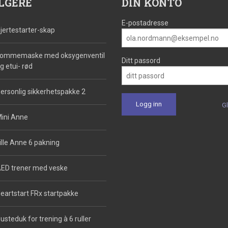
LGERE
DIN KONTO
E-postadresse
jertestarter-skap
ommemaske med oksygenventil
Ditt passord
g etui- rød
ersonlig sikkerhetspakke 2
G
ini Anne
ille Anne 6 pakning
ED trener med veske
eartstart FRx startpakke
usteduk for trening à 6 ruller