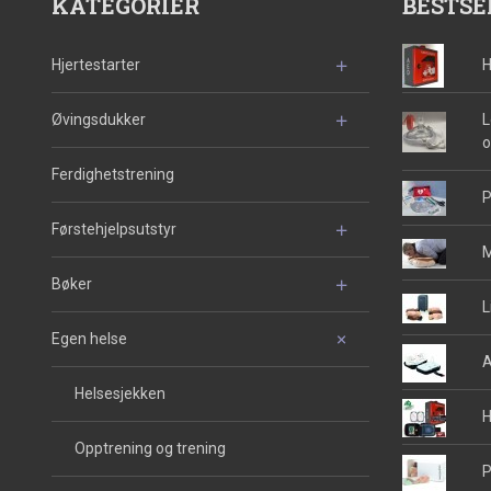
KATEGORIER
BESTSE
Hjertestarter
H
Øvingsdukker
L
o
Ferdighetstrening
P
Førstehjelpsutstyr
M
Bøker
L
Egen helse
A
Helsesjekken
H
Opptrening og trening
P