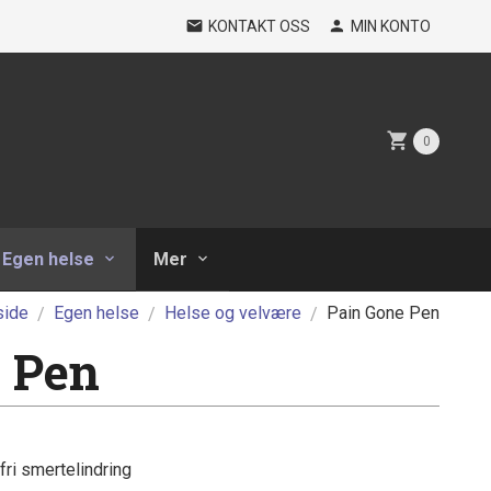
KONTAKT OSS
MIN KONTO
0
Egen helse
Mer
side
Egen helse
Helse og velvære
Pain Gone Pen
 Pen
ri smertelindring