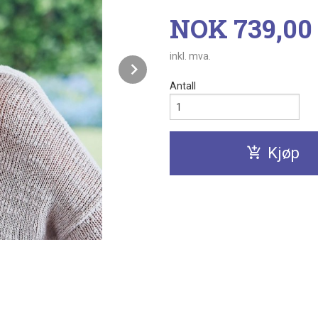
Pris
NOK
739,00
inkl. mva.
Next
Antall
Kjøp