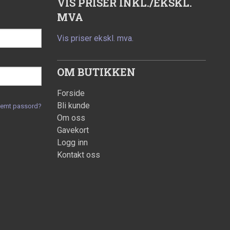
VIS PRISER INKL./EKSKL.
MVA
Vis priser ekskl. mva.
OM BUTIKKEN
Forside
Bli kunde
lemt passord?
Om oss
Gavekort
Logg inn
Kontakt oss