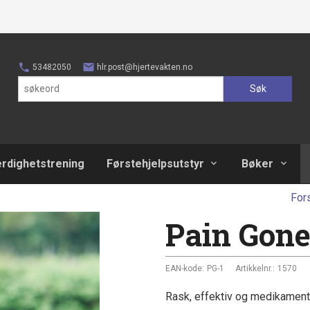
53482050
hlr.post@hjertevakten.no
Søk
erdighetstrening
Førstehjelpsutstyr
Bøker
For
Pain Gone
EAN-kode:
PG-1
Artikkelnr.:
1570
Rask, effektiv og medikamentf