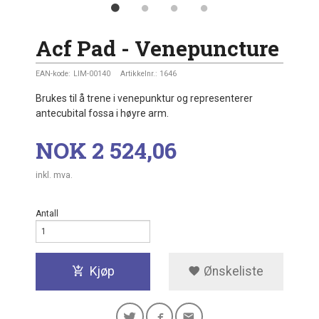
Acf Pad - Venepuncture
EAN-kode:
LIM-00140
Artikkelnr.:
1646
Brukes til å trene i venepunktur og representerer
antecubital fossa i høyre arm.
Pris
NOK
2 524,06
inkl. mva.
Antall
Kjøp
Ønskeliste