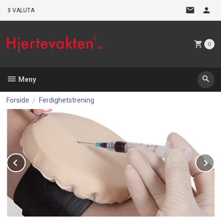
Gå
VALUTA
til
innholdet
0
Meny
Forside
Ferdighetstrening
Prev
N