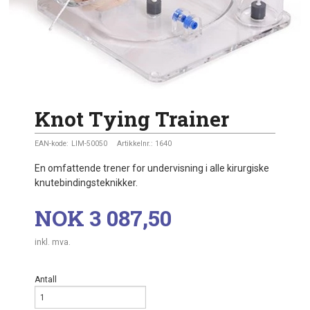
Knot Tying Trainer
EAN-kode:
LIM-50050
Artikkelnr.:
1640
En omfattende trener for undervisning i alle kirurgiske
knutebindingsteknikker.
Pris
NOK
3 087,50
inkl. mva.
Antall