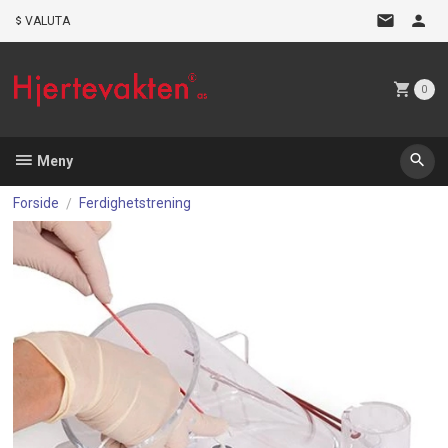
Gå
VALUTA
til
innholdet
0
Meny
Forside
Ferdighetstrening