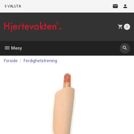
Gå
VALUTA
til
innholdet
0
Meny
Forside
Ferdighetstrening