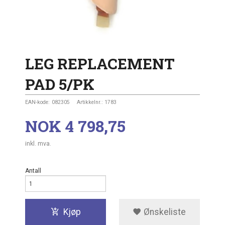
LEG REPLACEMENT
PAD 5/PK
EAN-kode:
082305
Artikkelnr.:
1783
Pris
NOK
4 798,75
inkl. mva.
Antall
Kjøp
Ønskeliste