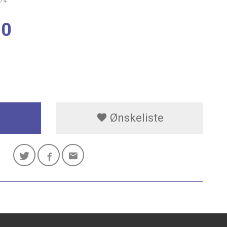
74
00
Ønskeliste