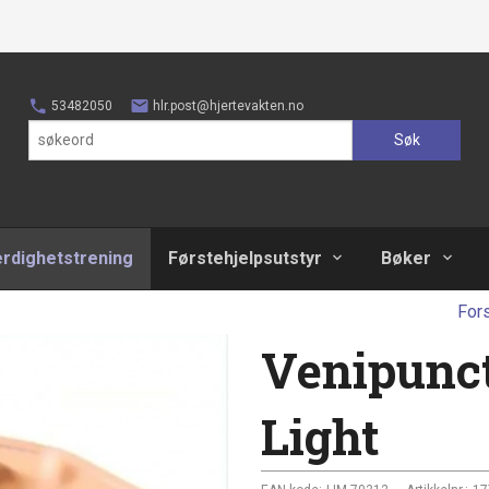
53482050
hlr.post@hjertevakten.no
Søk
erdighetstrening
Førstehjelpsutstyr
Bøker
For
Venipunct
Light