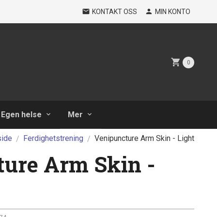
KONTAKT OSS
MIN KONTO
0
Egen helse
Mer
side
Ferdighetstrening
Venipuncture Arm Skin - Light
ure Arm Skin -