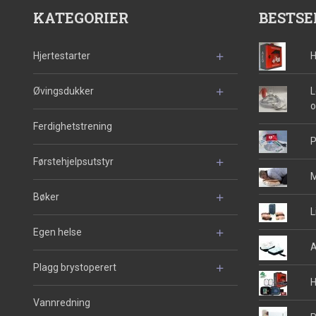
KATEGORIER
BESTSE
Hjertestarter
H
Øvingsdukker
L
o
Ferdighetstrening
P
Førstehjelpsutstyr
M
Bøker
L
Egen helse
A
Plagg brystoperert
H
Vannredning