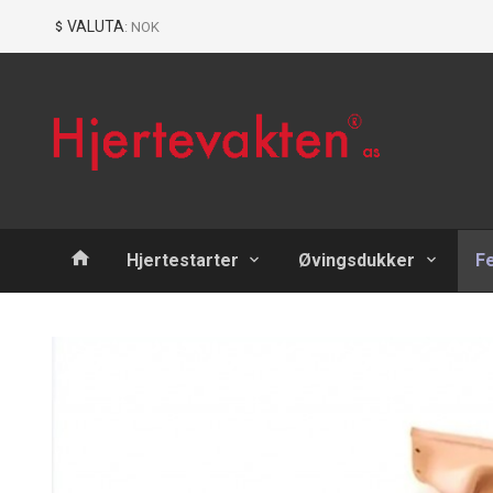
Gå
Lukk
VALUTA
: NOK
til
innholdet
Produkter
Hjertestarter
Øvingsdukker
F