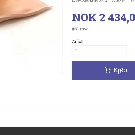
EAN-kode:
LIM-70312
Artikkelnr.:
17
Pris
NOK
2 434,
inkl. mva.
Antall
Kjøp