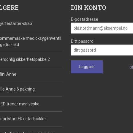
LGERE
DIN KONTO
E-postadresse
jertestarter-skap
ommemaske med oksygenventil
Ditt passord
g etui- rød
ersonlig sikkerhetspakke 2
G
ini Anne
ille Anne 6 pakning
ED trener med veske
eartstart FRx startpakke