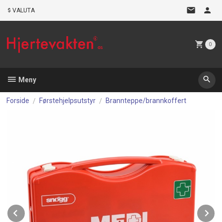
Gå
VALUTA
til
innholdet
0
Meny
Forside
Førstehjelpsutstyr
Brannteppe/brannkoffert
Prev
N