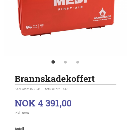
Brannskadekoffert
EAN-kode:
872035
Artikkelnr.:
1747
Pris
NOK
4 391,00
inkl. mva.
Antall