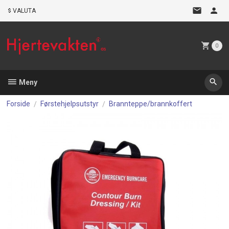
Gå
VALUTA
til
innholdet
0
Meny
Forside
Førstehjelpsutstyr
Brannteppe/brannkoffert