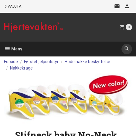
Gå
VALUTA
til
innholdet
0
Meny
Forside
Førstehjelpsutstyr
Hode nakke beskyttelse
Nakkekrage
Stifneck baby No-Neck