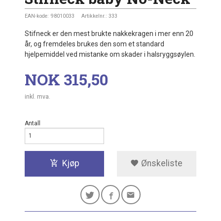
EAN-kode:
98010033
Artikkelnr.:
333
Stifneck er den mest brukte nakkekragen i mer enn 20
år, og fremdeles brukes den som et standard
hjelpemiddel ved mistanke om skader i halsryggsøylen.
Pris
NOK
315,50
inkl. mva.
Antall
Kjøp
Ønskeliste