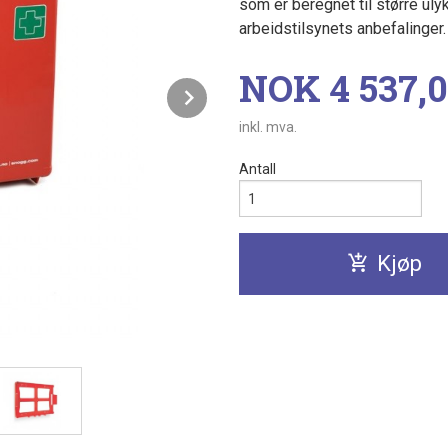
som er beregnet til større uly
arbeidstilsynets anbefalinger.
Pris
NOK
4 537,
Next
inkl. mva.
Antall
Kjøp