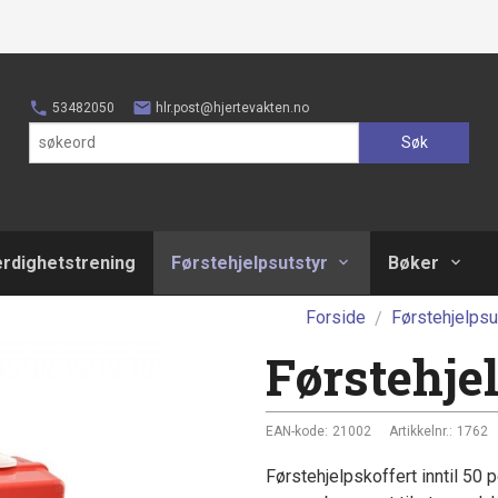
53482050
hlr.post@hjertevakten.no
Søk
erdighetstrening
Førstehjelpsutstyr
Bøker
Forside
Førstehjelpsu
Førstehje
EAN-kode:
21002
Artikkelnr.:
1762
Førstehjelpskoffert inntil 50 p