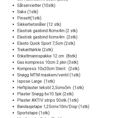
Sårservietter (10stk)
Saks (1stk)
Pinsett(1stk)
Sikkerhetsnåler (12 stk)
Elastisk gasbind 8cmx4m (2 stk)
Elastisk gasbind 6cmx4m (2stk)
Elasto Quick Sport 7,5cm (2stk)
Trekanttørkle (2stk)
Enkeltmannspakke 12 cm (8stk)
Gas kompress 10cm 2 pkn (3stk)
Kompress 10x20cm Steril (2stk)
Snøgg MTM maskem/ventil (1stk)
Ispose Large (1stk)
Heftplaster tekstil 2,5cmx5m (1stk)
Plaster Snøgg 6x10 5pk (2stk)
Plaster AKTIV strips 50stk (1stk)
Bandasjetape 1,25cmx10m/Disp (1stk)
Sportstape (1stk)