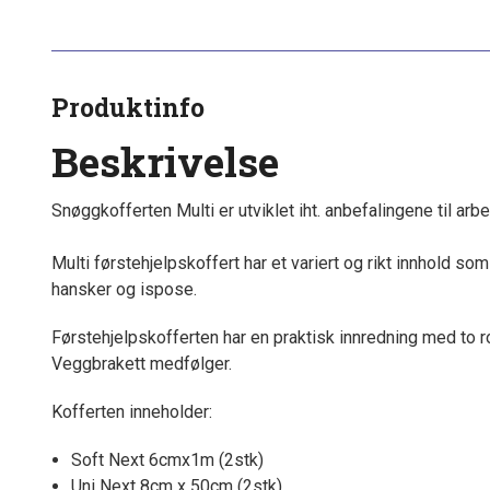
Produktinfo
Beskrivelse
Snøggkofferten Multi er utviklet iht. anbefalingene til arb
Multi førstehjelpskoffert har et variert og rikt innhold so
hansker og ispose.
Førstehjelpskofferten har en praktisk innredning med to r
Veggbrakett medfølger.
Kofferten inneholder:
Soft Next 6cmx1m (2stk)
Uni Next 8cm x 50cm (2stk)