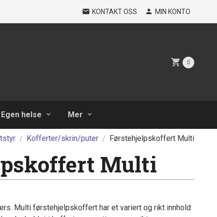
KONTAKT OSS
MIN KONTO
0
Egen helse
Mer
tstyr
Kofferter/skrin/puter
Førstehjelpskoffert Multi
lpskoffert Multi
ers. Multi førstehjelpskoffert har et variert og rikt innhold