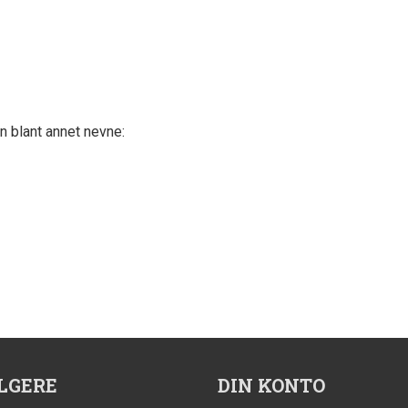
an blant annet nevne:
LGERE
DIN KONTO