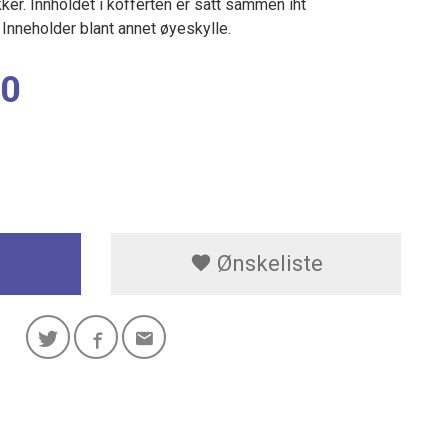
kker. Innholdet i kofferten er satt sammen iht
 Inneholder blant annet øyeskylle.
00
Ønskeliste