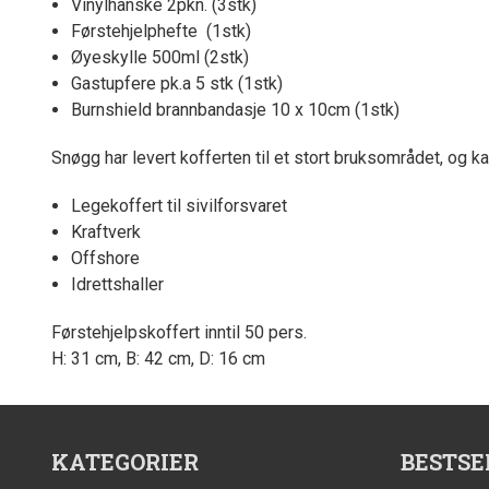
Vinylhanske 2pkn. (3stk)
Førstehjelphefte (1stk)
Øyeskylle 500ml (2stk)
Gastupfere pk.a 5 stk (1stk)
Burnshield brannbandasje 10 x 10cm (1stk)
Snøgg har levert kofferten til et stort bruksområdet, og k
Legekoffert til sivilforsvaret
Kraftverk
Offshore
Idrettshaller
Førstehjelpskoffert inntil 50 pers.
H: 31 cm, B: 42 cm, D: 16 cm
KATEGORIER
BESTSE