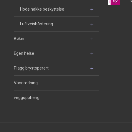
N
Hode nakke beskyttelse
Luftveishåntering
Bøker
Egen helse
Plagg brystoperert
Vannredning
veggoppheng