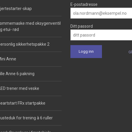
E-postadresse
jertestarter-skap
ommemaske med oksygenventil
Ditt passord
g etui- rød
ersonlig sikkerhetspakke 2
G
ini Anne
ille Anne 6 pakning
ED trener med veske
eartstart FRx startpakke
usteduk for trening à 6 ruller