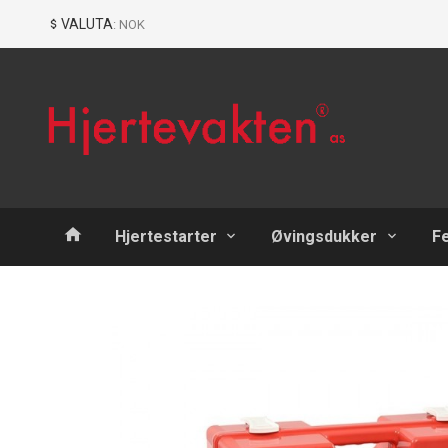
Gå
Lukk
VALUTA
: NOK
til
innholdet
Produkter
Hjertestarter
Øvingsdukker
F