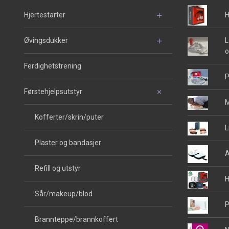
Hjertestarter
H
Øvingsdukker
L
o
Ferdighetstrening
P
Førstehjelpsutstyr
M
Kofferter/skrin/puter
L
Plaster og bandasjer
A
Refill og utstyr
H
Sår/makeup/blod
P
Brannteppe/brannkoffert