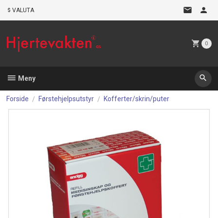
Gå
VALUTA
til
innholdet
0
Meny
Forside
Førstehjelpsutstyr
Kofferter/skrin/puter