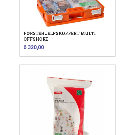
FØRSTEHJELPSKOFFERT MULTI
OFFSHORE
inkl.
Pris
6 320,00
mva.