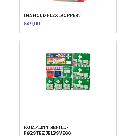
INNHOLD FLEXIKOFFERT
inkl.
Pris
849,00
mva.
KOMPLETT REFILL -
FØRSTEHJELPSVEGG