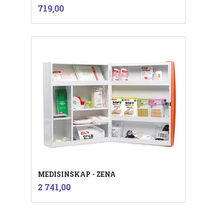
inkl.
Pris
719,00
mva.
MEDISINSKAP - ZENA
inkl.
Pris
2 741,00
mva.