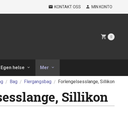
KONTAKT OSS
MIN KONTO
0
Egen helse
Mer
ng
Bag
Flergangsbag
Forlengelsesslange, Sillikon
sesslange, Sillikon