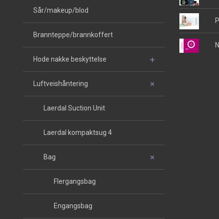
Sår/makeup/blod
P
Brannteppe/brannkoffert
N
Hode nakke beskyttelse
Luftveishåntering
Laerdal Suction Unit
Laerdal kompaktsug 4
Bag
Flergangsbag
Engangsbag