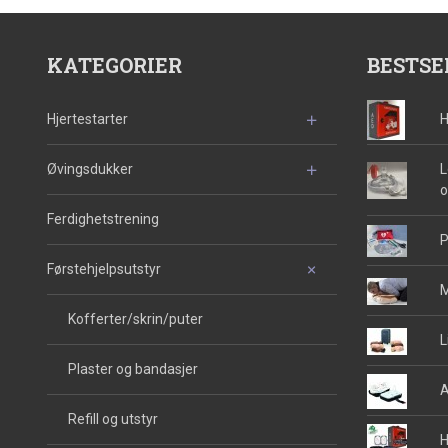
KATEGORIER
BESTSE
Hjertestarter
H
Øvingsdukker
L
o
Ferdighetstrening
P
Førstehjelpsutstyr
M
Kofferter/skrin/puter
L
Plaster og bandasjer
A
Refill og utstyr
H