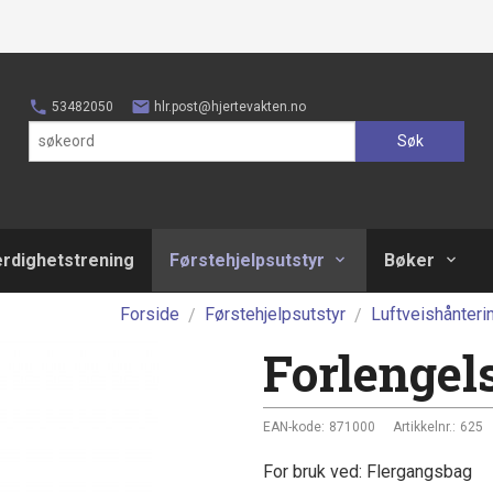
53482050
hlr.post@hjertevakten.no
Søk
erdighetstrening
Førstehjelpsutstyr
Bøker
Forside
Førstehjelpsutstyr
Luftveishånteri
Forlengel
EAN-kode:
871000
Artikkelnr.:
625
For bruk ved: Flergangsbag