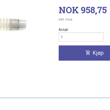
Pris
NOK
958,75
inkl. mva.
Antall
Kjøp