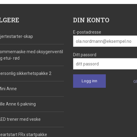
LGERE
DIN KONTO
E-postadresse
jertestarter-skap
ommemaske med oksygenventil
Ditt passord
g etui- rød
ersonlig sikkerhetspakke 2
G
ini Anne
ille Anne 6 pakning
ED trener med veske
eartstart FRx startpakke