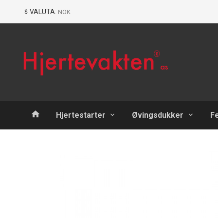
Gå
Lukk
VALUTA
: NOK
til
innholdet
Produkter
Hjertestarter
Øvingsdukker
F