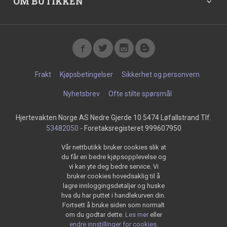
OM BUTIKKEN
Frakt
Kjøpsbetingelser
Sikkerhet og personvern
Nyhetsbrev
Ofte stilte spørsmål
Hjertevakten Norge AS Nedre Gjerde 10 5474 Løfallstrand Tlf.
53482050
- Foretaksregisteret 999607950
Vår nettbutikk bruker cookies slik at
du får en bedre kjøpsopplevelse og
vi kan yte deg bedre service. Vi
bruker cookies hovedsaklig til å
lagre innloggingsdetaljer og huske
hva du har puttet i handlekurven din.
Fortsett å bruke siden som normalt
om du godtar dette.
Les mer
eller
endre innstillinger for cookies.