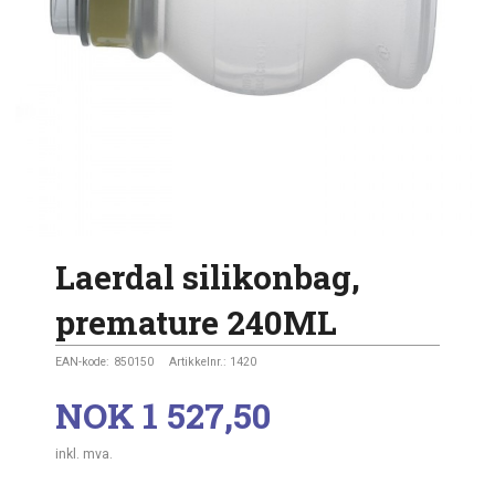
Laerdal silikonbag,
premature 240ML
EAN-kode:
850150
Artikkelnr.:
1420
Pris
NOK
1 527,50
inkl. mva.