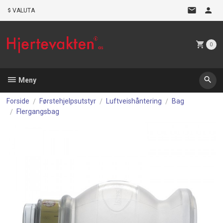
Gå
VALUTA
til
innholdet
0
Meny
Forside
Førstehjelpsutstyr
Luftveishåntering
Bag
Flergangsbag