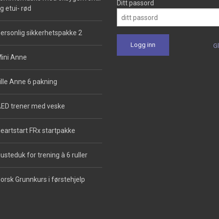
Ditt passord
g etui- rød
ersonlig sikkerhetspakke 2
G
ini Anne
ille Anne 6 pakning
ED trener med veske
eartstart FRx startpakke
usteduk for trening à 6 ruller
orsk Grunnkurs i førstehjelp