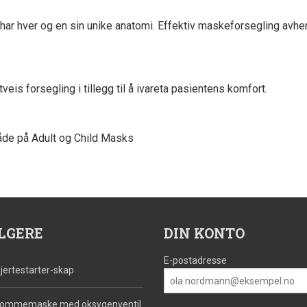
 har hver og en sin unike anatomi. Effektiv maskeforsegling avhe
veis forsegling i tillegg til å ivareta pasientens komfort.
både på Adult og Child Masks
LGERE
DIN KONTO
E-postadresse
jertestarter-skap
ommemaske med oksygenventil