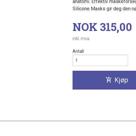
anatomi. Effektiv maskeforsegl
Silicone Masks gir deg den nø
Pris
NOK
315,00
inkl. mva.
Antall
Kjøp