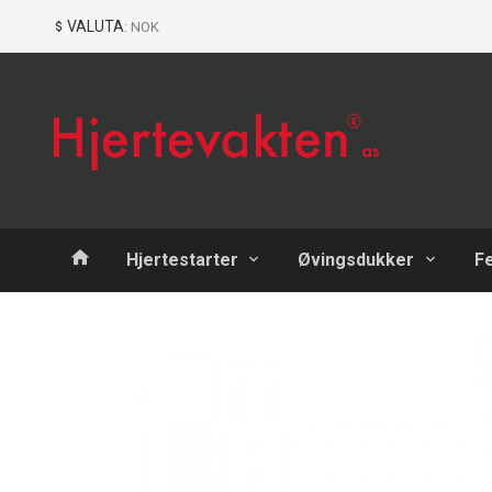
Gå
Lukk
VALUTA
: NOK
til
innholdet
Produkter
Hjertestarter
Øvingsdukker
F