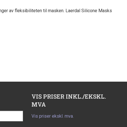
nger av fleksibiliteten til masken. Laerdal Silicone Masks
VIS PRISER INKL./EKSKL.
MVA
Vis priser ekskl. mva.