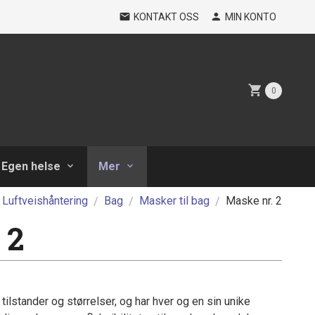
KONTAKT OSS
MIN KONTO
0
Egen helse
Mer
Luftveishåntering
Bag
Masker til bag
Maske nr. 2
 2
tilstander og størrelser, og har hver og en sin unike