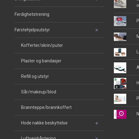
o
Ferdighetstrening
P
Førstehjelpsutstyr
M
Kofferter/skrin/puter
L
Plaster og bandasjer
A
Refill og utstyr
H
Sår/makeup/blod
P
Brannteppe/brannkoffert
N
Hode nakke beskyttelse
Luftveishåntering