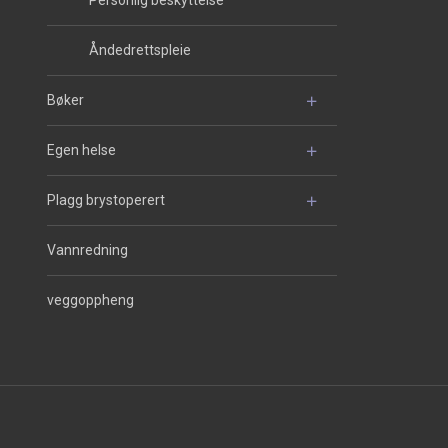
Personlig beskyttelse
Åndedrettspleie
Bøker
Egen helse
Plagg brystoperert
Vannredning
veggoppheng