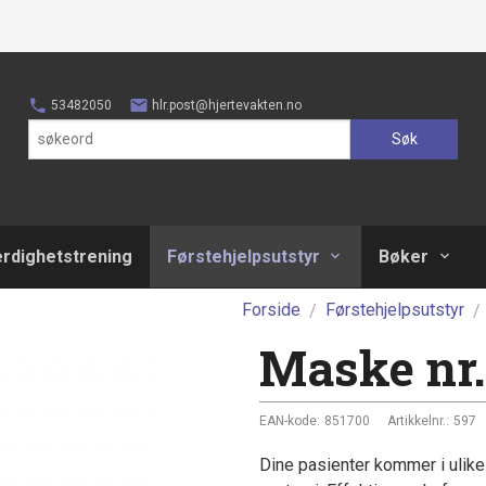
53482050
hlr.post@hjertevakten.no
Søk
erdighetstrening
Førstehjelpsutstyr
Bøker
Forside
Førstehjelpsutstyr
Maske nr.
EAN-kode:
851700
Artikkelnr.:
597
Dine pasienter kommer i ulike 