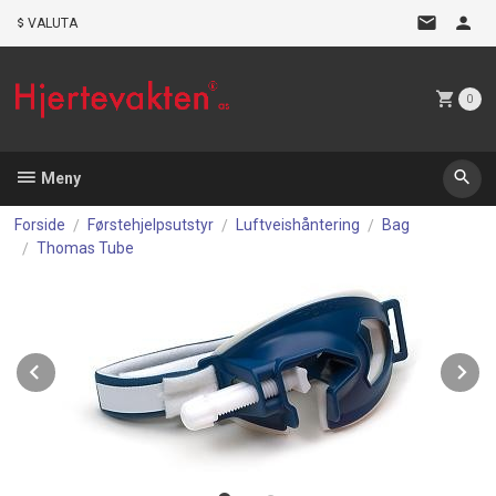
Gå
VALUTA
til
innholdet
0
Meny
Forside
Førstehjelpsutstyr
Luftveishåntering
Bag
Thomas Tube
Prev
N