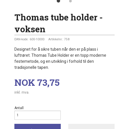
Thomas tube holder -
voksen
EAN-kode:
600-10000
Artikkelnr.:
758
Designet for å sikre tuben når den er på plass i
luftrøret. Thomas Tube Holder er en topp moderne
festemetode, og en utvikling i forhold til den
tradisjonelle tapen.
Pris
NOK
73,75
inkl. mva.
Antall