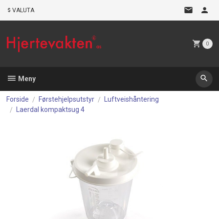
Gå
VALUTA
til
innholdet
0
Meny
Forside
Førstehjelpsutstyr
Luftveishåntering
Laerdal kompaktsug 4