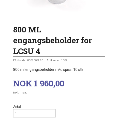
800 ML
engangsbeholder for
LCSU 4
EAN-kode:
8002004L10
Artikkelnr.:
1009
800 ml engangsbeholder m/u spiss, 10 stk
Pris
NOK
1 960,00
inkl. mva.
Antall