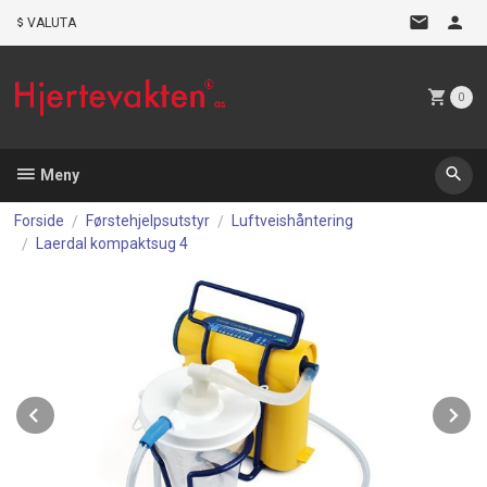
Gå
VALUTA
til
innholdet
0
Meny
Forside
Førstehjelpsutstyr
Luftveishåntering
Laerdal kompaktsug 4
Prev
N