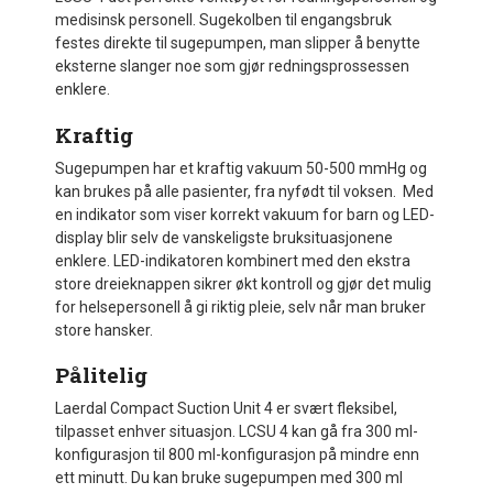
medisinsk personell. Sugekolben til engangsbruk
festes direkte til sugepumpen, man slipper å benytte
eksterne slanger noe som gjør redningsprossessen
enklere.
Kraftig
Sugepumpen har et kraftig vakuum 50-500 mmHg og
kan brukes på alle pasienter, fra nyfødt til voksen. Med
en indikator som viser korrekt vakuum for barn og LED-
display blir selv de vanskeligste bruksituasjonene
enklere. LED-indikatoren kombinert med den ekstra
store dreieknappen sikrer økt kontroll og gjør det mulig
for helsepersonell å gi riktig pleie, selv når man bruker
store hansker.
Pålitelig
Laerdal Compact Suction Unit 4 er svært fleksibel,
tilpasset enhver situasjon. LCSU 4 kan gå fra 300 ml-
konfigurasjon til 800 ml-konfigurasjon på mindre enn
ett minutt. Du kan bruke sugepumpen med 300 ml