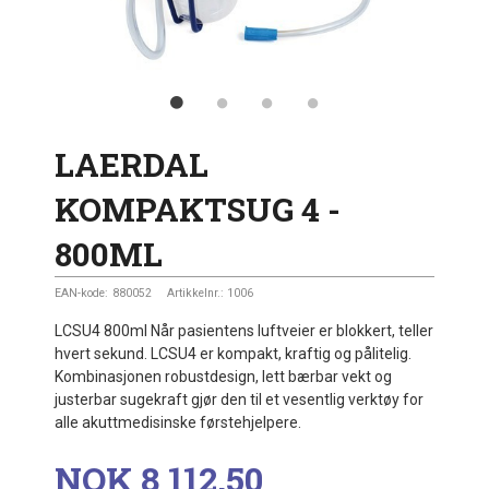
LAERDAL
KOMPAKTSUG 4 -
800ML
EAN-kode:
880052
Artikkelnr.:
1006
LCSU4 800ml Når pasientens luftveier er blokkert, teller
hvert sekund. LCSU4 er kompakt, kraftig og pålitelig.
Kombinasjonen robustdesign, lett bærbar vekt og
justerbar sugekraft gjør den til et vesentlig verktøy for
alle akuttmedisinske førstehjelpere.
Pris
NOK
8 112,50