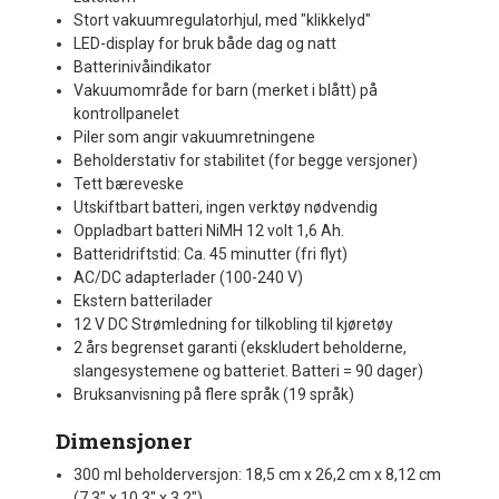
Stort vakuumregulatorhjul, med "klikkelyd"
LED-display for bruk både dag og natt
Batterinivåindikator
Vakuumområde for barn (merket i blått) på
kontrollpanelet
Piler som angir vakuumretningene
Beholderstativ for stabilitet (for begge versjoner)
Tett bæreveske
Utskiftbart batteri, ingen verktøy nødvendig
Oppladbart batteri NiMH 12 volt 1,6 Ah.
Batteridriftstid: Ca. 45 minutter (fri flyt)
AC/DC adapterlader (100-240 V)
Ekstern batterilader
12 V DC Strømledning for tilkobling til kjøretøy
2 års begrenset garanti (ekskludert beholderne,
slangesystemene og batteriet. Batteri = 90 dager)
Bruksanvisning på flere språk (19 språk)
Dimensjoner
300 ml beholderversjon: 18,5 cm x 26,2 cm x 8,12 cm
(7,3" x 10,3" x 3,2")