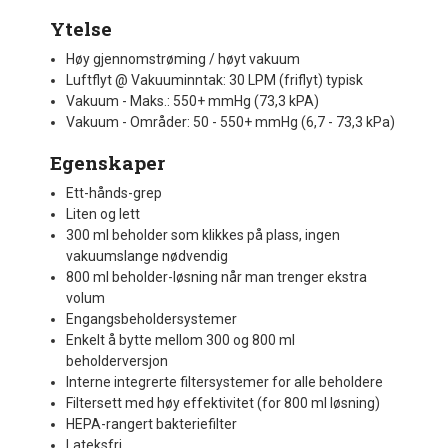
Ytelse
Høy gjennomstrøming / høyt vakuum
Luftflyt @ Vakuuminntak: 30 LPM (friflyt) typisk
Vakuum - Maks.: 550+ mmHg (73,3 kPA)
Vakuum - Områder: 50 - 550+ mmHg (6,7 - 73,3 kPa)
Egenskaper
Ett-hånds-grep
Liten og lett
300 ml beholder som klikkes på plass, ingen
vakuumslange nødvendig
800 ml beholder-løsning når man trenger ekstra
volum
Engangsbeholdersystemer
Enkelt å bytte mellom 300 og 800 ml
beholderversjon
Interne integrerte filtersystemer for alle beholdere
Filtersett med høy effektivitet (for 800 ml løsning)
HEPA-rangert bakteriefilter
Lateksfri