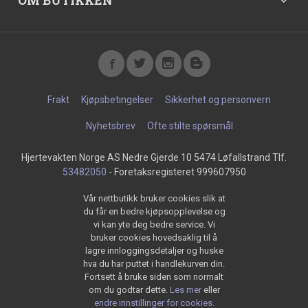
OM BUTIKKEN
Frakt
Kjøpsbetingelser
Sikkerhet og personvern
Nyhetsbrev
Ofte stilte spørsmål
Hjertevakten Norge AS Nedre Gjerde 10 5474 Løfallstrand Tlf.
53482050
- Foretaksregisteret 999607950
Vår nettbutikk bruker cookies slik at
du får en bedre kjøpsopplevelse og
vi kan yte deg bedre service. Vi
bruker cookies hovedsaklig til å
lagre innloggingsdetaljer og huske
hva du har puttet i handlekurven din.
Fortsett å bruke siden som normalt
om du godtar dette.
Les mer
eller
endre innstillinger for cookies.