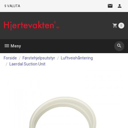
Gå
VALUTA
til
innholdet
0
Meny
Forside
Førstehjelpsutstyr
Luftveishåntering
Laerdal Suction Unit