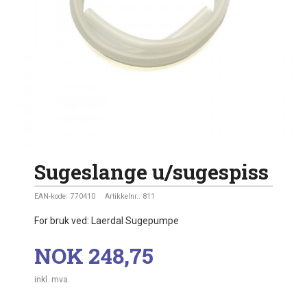
Sugeslange u/sugespiss
EAN-kode:
770410
Artikkelnr.:
811
For bruk ved: Laerdal Sugepumpe
Pris
NOK
248,75
inkl. mva.