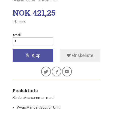
EAN-kode:
985001
Artikkelnr.:
750
Pris
NOK
421,25
inkl. mva.
Antall
Kjøp
Ønskeliste
Produktinfo
Kan brukes sammen med:
V-vac Manuelt Suction Unit