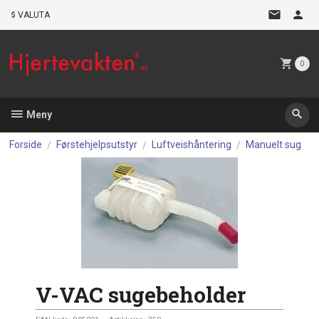
Gå
VALUTA
til
innholdet
0
Meny
Forside
Førstehjelpsutstyr
Luftveishåntering
Manuelt sug
V-VAC sugebeholder