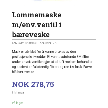
Lommemaske
m/env.ventil i
bæreveske
EAN-kode:
82004000
Artikkelnr.:
779
Mask er utviklet for å kunne brukes av den
profesjonelle livredder. Et vannavstøtende 3M filter
under enveisventilen gjør at all luft mellom behandler
og pasient er fullstendig filtrert og ren før bruk. Farve:
blå bæreveske
Pris
NOK
278,75
inkl. mva.
På lager