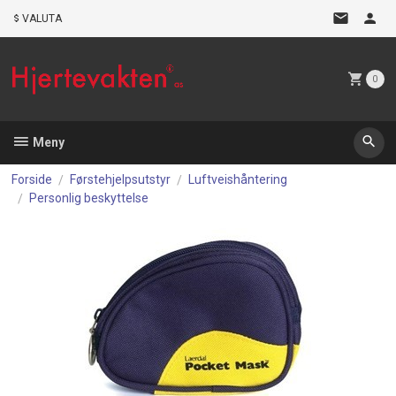
Gå
VALUTA
til
innholdet
0
Meny
Forside
Førstehjelpsutstyr
Luftveishåntering
Personlig beskyttelse