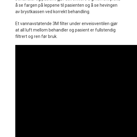
å se fargen på leppene til pasienten og å se hevingen
av brystkassen ved korrekt behandling.
Et vannavstøtende 3M filter under enveisventilen gjør
at all luft mellom behandler og pasient er fullstendig
filtrert og ren før bruk.