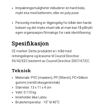
Innpakningsmuligheter inkluderer en hard boks,
mykt etui med beltereim, eller en poly pose.
Personlig merking er tilgjengelig for både den harde
boksen og det myke etuiet slik at man kan få påtrykt
egen organisasjon/firmalogo for rask identifisering.
Spesifikasjon
CE merket: Dette produktet er i tråd med
retningslinjene og kravene til Council Directive
93/42/EEC bestemt av Council Directive 2007/47/EC.
Teknisk
Materiale: PVC (masken), PP (filteret), PC+Silikon
gummi (ventil/oksygeninntak)
Størrelse: 13 x 11 x 4 cm
Vekt: 0.110 kg
Inneholder ikke Latex
Brukstemperatur: -10˚ til 40˚C