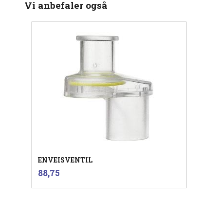
Vi anbefaler også
ENVEISVENTIL
inkl.
Pris
88,75
mva.