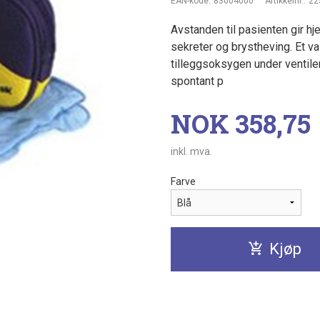
EAN-kode:
83004000
Artikkelnr.:
22
Avstanden til pasienten gir hj
sekreter og brystheving. Et va
tilleggsoksygen under ventiler
spontant p
Pris
NOK
358,75
inkl. mva.
Farve
Kjøp