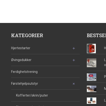
KATEGORIER
BESTSE
Hjertestarter
H
Øvingsdukker
L
o
Ferdighetstrening
P
Førstehjelpsutstyr
M
Kofferter/skrin/puter
L