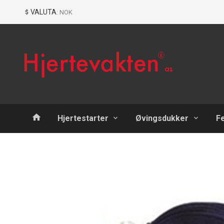
Gå
Lukk
VALUTA
: NOK
til
innholdet
Produkter
Hjertestarter
Øvingsdukker
F