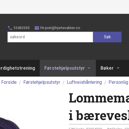
53482050
hlr.post@hjertevakten.no
Søk
erdighetstrening
Førstehjelpsutstyr
Bøker
Forside
Førstehjelpsutstyr
Luftveishåntering
Personlig
Lommemas
i bæreves