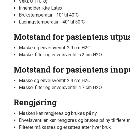
Vekt: 0.110 kg
Inneholder ikke Latex
Brukstemperatur: -10˚ til 40˚C
Lagringstemperatur: -40˚ til 50˚C
Motstand for pasientens utpu
Maske og enveisventil: 2.9 cm H2O
Maske, filter og enveisventil: 5.2 cm H2O
Motstand for pasientens innp
Maske og enveisventil: 2.4 cm H2O
Maske, filter og enveisventil: 4.7 cm H2O
Rengjøring
Masken kan rengjøres og brukes på ny
Enveisventilen kan rengjøres og brukes på ny til flere 
Filteret må kastes og ersattes etter hver bruk.