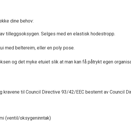
dekke dine behov:
av tilleggsoksygen. Selges med en elastisk hodestropp.
ui med beltereim, eller en poly pose.
ksen og det myke etuiet slik at man kan få påtrykt egen organisa
 og kravene til Council Directive 93/42/EEC bestemt av Council D
mi (ventil/oksygeninntak)