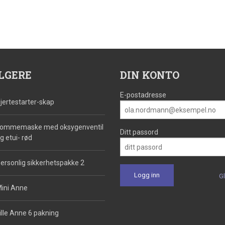
LGERE
DIN KONTO
E-postadresse
jertestarter-skap
ommemaske med oksygenventil
Ditt passord
g etui- rød
ersonlig sikkerhetspakke 2
G
ini Anne
ille Anne 6 pakning