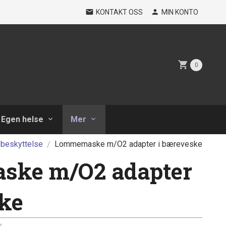
KONTAKT OSS
MIN KONTO
0
Egen helse
Mer
 beskyttelse
Lommemaske m/O2 adapter i bæreveske
ke m/O2 adapter
ke