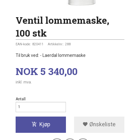
Ventil lommemaske,
100 stk
EAN-kode:
820411
Artikkelnr.:
288
Til bruk ved: - Laerdal lommemaske
Pris
NOK
5 340,00
inkl. mva.
Antall
Kjøp
Ønskeliste