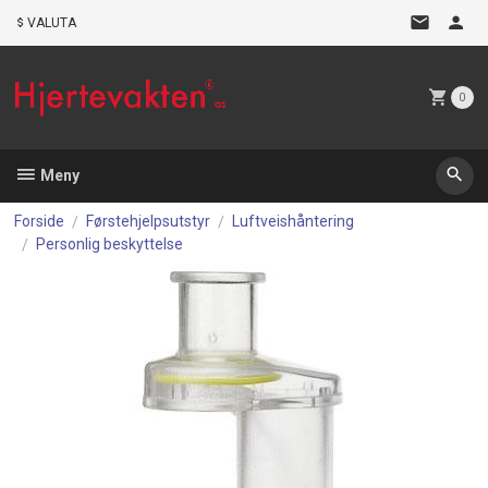
Gå
VALUTA
til
innholdet
0
Meny
Forside
Førstehjelpsutstyr
Luftveishåntering
Personlig beskyttelse