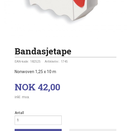
Bandasjetape
EAN-kode:
182525
Artikkelnr.:
1745
Nonwoven 1,25 x 10 m
Pris
NOK
42,00
inkl. mva.
Antall