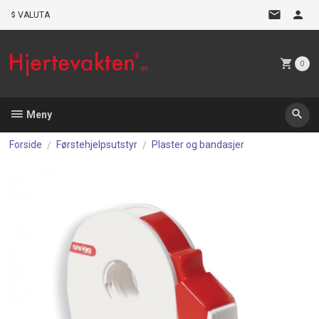
Gå
VALUTA
til
innholdet
0
Meny
Forside
Førstehjelpsutstyr
Plaster og bandasjer