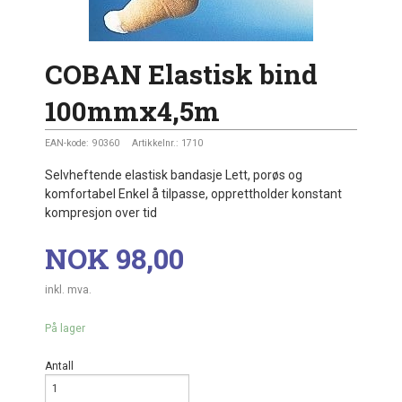
COBAN Elastisk bind
100mmx4,5m
EAN-kode:
90360
Artikkelnr.:
1710
Selvheftende elastisk bandasje Lett, porøs og
komfortabel Enkel å tilpasse, opprettholder konstant
kompresjon over tid
Pris
NOK
98,00
inkl. mva.
På lager
Antall