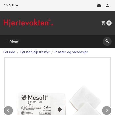
Gå
VALUTA
til
innholdet
0
Meny
Forside
Førstehjelpsutstyr
Plaster og bandasjer
Prev
N