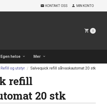
KONTAKT OSS
MIN KONTO
0
Egen helse
Mer
Refill og utstyr
Salvequick refill sårvaskautomat 20 stk
 refill
tomat 20 stk