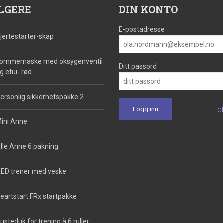
LGERE
DIN KONTO
E-postadresse
jertestarter-skap
ommemaske med oksygenventil
Ditt passord
g etui- rød
ersonlig sikkerhetspakke 2
G
ini Anne
ille Anne 6 pakning
ED trener med veske
eartstart FRx startpakke
usteduk for trening à 6 ruller