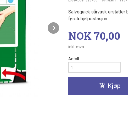
EAN-kode:
323700
Artikkelnr.:
1187
Salvequick sårvask erstatter bo
førstehjelpsstasjon
Next
Pris
NOK
70,00
inkl. mva.
Antall
Kjøp