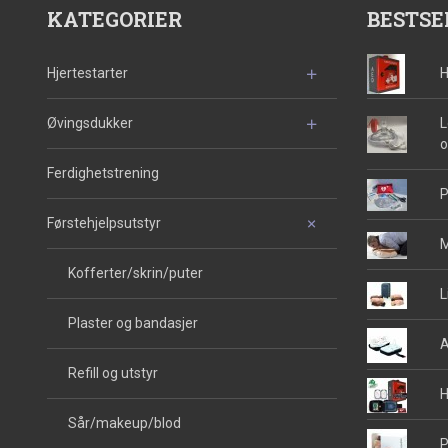
KATEGORIER
BESTSE
Hjertestarter
H
Øvingsdukker
L
o
Ferdighetstrening
P
Førstehjelpsutstyr
M
Kofferter/skrin/puter
L
Plaster og bandasjer
A
Refill og utstyr
H
Sår/makeup/blod
P