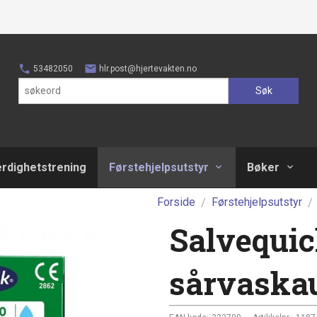
53482050
hlr.post@hjertevakten.no
Søk
erdighetstrening
Førstehjelpsutstyr
Bøker
Forside
Førstehjelpsutstyr
Salvequick
sårvaskau