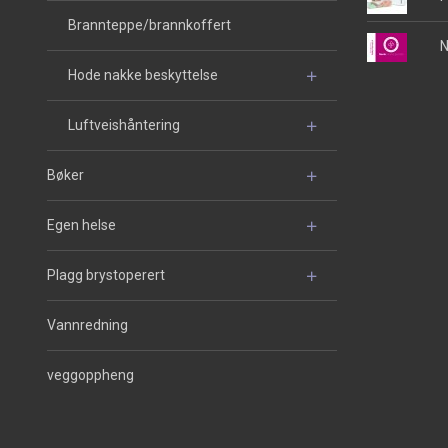
Brannteppe/brannkoffert
N
Hode nakke beskyttelse
Luftveishåntering
Bøker
Egen helse
Plagg brystoperert
Vannredning
veggoppheng