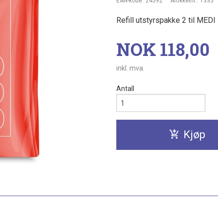
EAN-kode:
24592
Artikkelnr.:
1335
Refill utstyrspakke 2 til MED
Pris
NOK
118,00
inkl. mva.
Antall
Kjøp