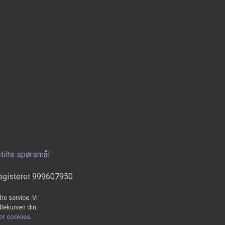
stilte spørsmål
egisteret 999607950
re service. Vi
dlekurven din.
for cookies.