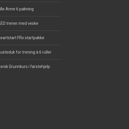
ille Anne 6 pakning
ED trener med veske
eartstart FRx startpakke
usteduk for trening à 6 ruller
orsk Grunnkurs i førstehjelp