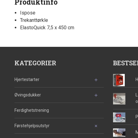
Produktinfo
Ispose
Trekanttørkle
ElastoQuick 7,5 x 450 cm
KATEGORIER
BESTSE
Hjertestarter
H
Øvingsdukker
L
o
Ferdighetstrening
P
Førstehjelpsutstyr
M