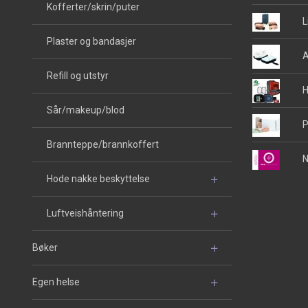
Kofferter/skrin/puter
L
Plaster og bandasjer
A
Refill og utstyr
H
Sår/makeup/blod
P
Brannteppe/brannkoffert
N
Hode nakke beskyttelse
Luftveishåntering
Bøker
Egen helse