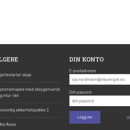
LGERE
DIN KONTO
E-postadresse
jertestarter-skap
ommemaske med oksygenventil
Ditt passord
g etui- rød
ersonlig sikkerhetspakke 2
G
ini Anne