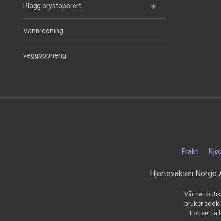
Plagg brystoperert
Vannredning
veggoppheng
Frakt
Kjø
Hjertevakten Norge 
Vår nettbutik
bruker cookie
Fortsett å