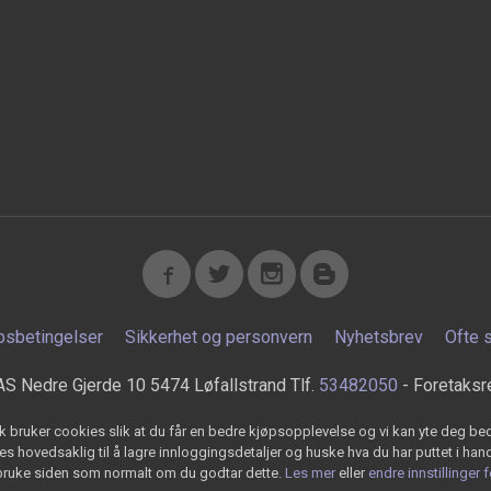
psbetingelser
Sikkerhet og personvern
Nyhetsbrev
Ofte 
AS Nedre Gjerde 10 5474 Løfallstrand Tlf.
53482050
- Foretaksr
k bruker cookies slik at du får en bedre kjøpsopplevelse og vi kan yte deg bed
s hovedsaklig til å lagre innloggingsdetaljer og huske hva du har puttet i han
 bruke siden som normalt om du godtar dette.
Les mer
eller
endre innstillinger 