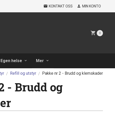
KONTAKT OSS
MIN KONTO
0
Egen helse
Mer
tyr
Refill og utstyr
Pakke nr 2 - Brudd og klemskader
2 - Brudd og
er