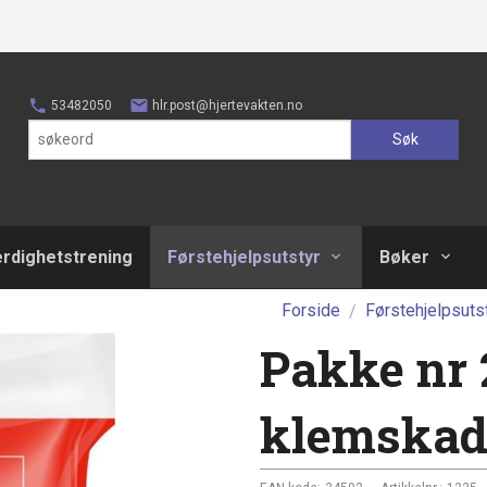
53482050
hlr.post@hjertevakten.no
Søk
erdighetstrening
Førstehjelpsutstyr
Bøker
Forside
Førstehjelpsuts
Pakke nr 
klemskad