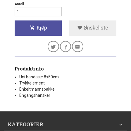
Antall
Kjøp
Ønskeliste
Produktinfo
Uni bandasje 8x50cm
Trykkelement
Enkeltmannspakke
Engangshansker
KATEGORIER