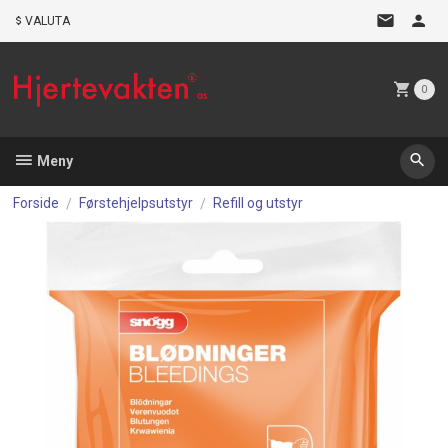
Gå
VALUTA
til
innholdet
0
Meny
Forside
Førstehjelpsutstyr
Refill og utstyr