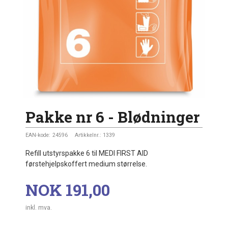
Pakke nr 6 - Blødninger
EAN-kode:
24596
Artikkelnr.:
1339
Refill utstyrspakke 6 til MEDI FIRST AID
førstehjelpskoffert medium størrelse.
Pris
NOK
191,00
inkl. mva.