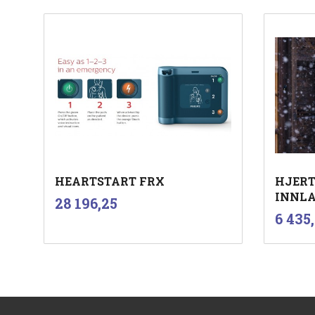
HEARTSTART FRX
HJERT
INNLA
inkl.
Pris
28 196,25
mva.
Pris
6 435
Les mer