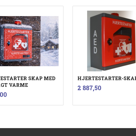
ESTARTER SKAP MED
HJERTESTARTER-SKA
GT VARME
inkl.
Pris
2 887,50
mva.
inkl.
,00
mva.
Kjøp
Kjøp