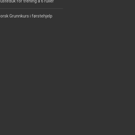
usteduk for trening à 6 ruller
orsk Grunnkurs i førstehjelp