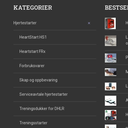
KATEGORIER
BESTSE
Hjertestarter
H
HeartStart HS1
L
o
Heartstart FRx
P
Forbruksvarer
M
Skap og oppbevaring
L
Serviceavtale hjertestarter
A
Treningsdukker for DHLR
H
Treningsstarter