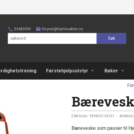
53482050
hlr.post@hjertevakten.no
Søk
erdighetstrening
Førstehjelpsutstyr
Bøker
Fo
Bærevesk
EAN-kode:
989803139251
Artikkelnr
Bæreveske som passer til Hje