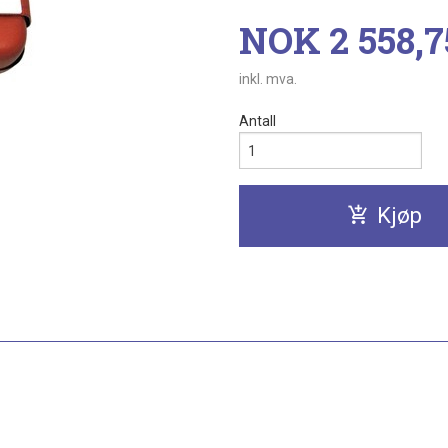
Pris
NOK
2 558,7
inkl. mva.
Antall
Kjøp