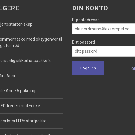
LGERE
DIN KONTO
E-postadresse
jertestarter-skap
ommemaske med oksygenventil
Ditt passord
g etui- rød
ersonlig sikkerhetspakke 2
G
ini Anne
ille Anne 6 pakning
ED trener med veske
eartstart FRx startpakke