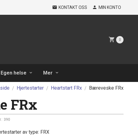
KONTAKT OSS
MIN KONTO
0
Egen helse
Mer
rside
Hjertestarter
Heartstart FRx
Bæreveske FRx
e FRx
.:
390
rtestarter av type: FRX