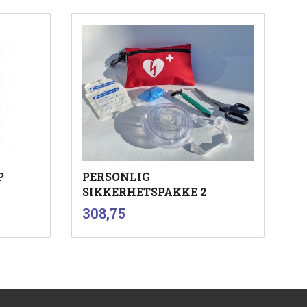
P
PERSONLIG
SIKKERHETSPAKKE 2
inkl.
Pris
308,75
mva.
Kjøp