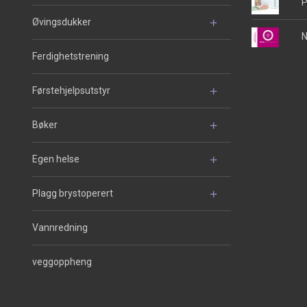
P
Øvingsdukker
N
Ferdighetstrening
Førstehjelpsutstyr
Bøker
Egen helse
Plagg brystoperert
Vannredning
veggoppheng