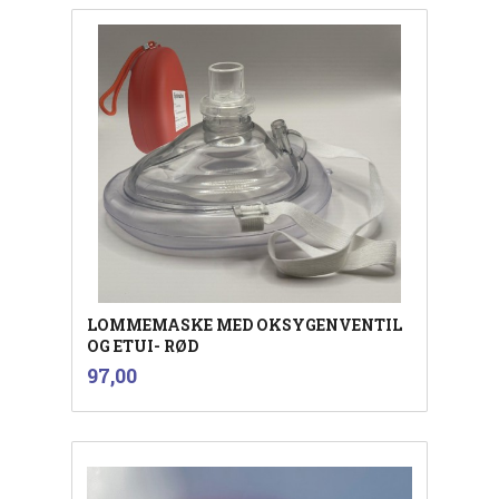
LOMMEMASKE MED OKSYGENVENTIL
OG ETUI- RØD
inkl.
Pris
97,00
mva.