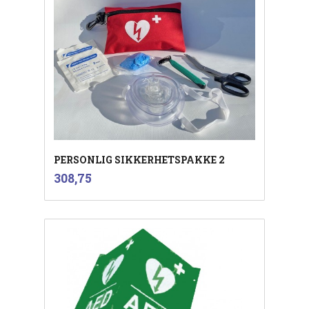
PERSONLIG SIKKERHETSPAKKE 2
inkl.
Pris
308,75
mva.