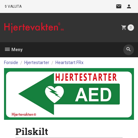
Gå
VALUTA
til
innholdet
0
Meny
Forside
Hjertestarter
Heartstart FRx
Pilskilt