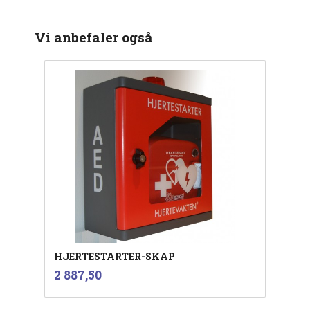
Vi anbefaler også
HJERTESTARTER-SKAP
inkl.
Pris
2 887,50
mva.