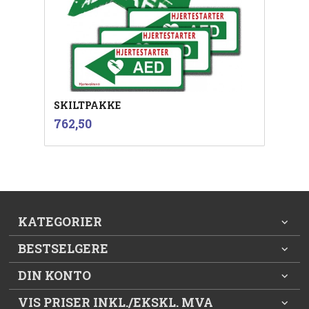
SKILTPAKKE
inkl.
Pris
762,50
mva.
KATEGORIER
BESTSELGERE
DIN KONTO
VIS PRISER INKL./EKSKL. MVA