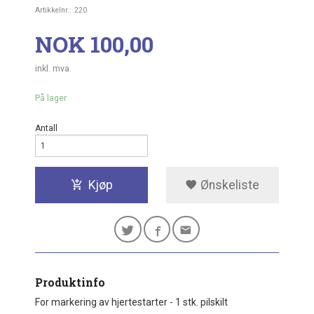
Artikkelnr.:
220
Pris
NOK
100,00
inkl. mva.
På lager
Antall
Kjøp
Ønskeliste
Produktinfo
For markering av hjertestarter - 1 stk. pilskilt