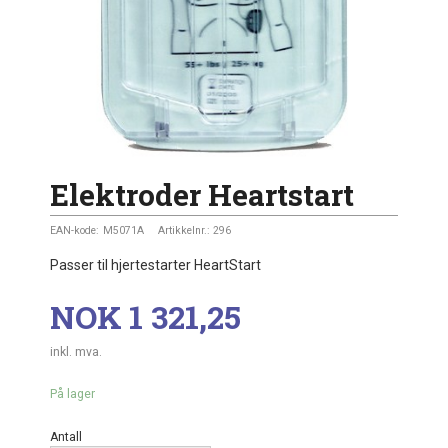
Elektroder Heartstart
EAN-kode:
M5071A
Artikkelnr.:
296
Passer til hjertestarter HeartStart
Pris
NOK
1 321,25
inkl. mva.
På lager
Antall