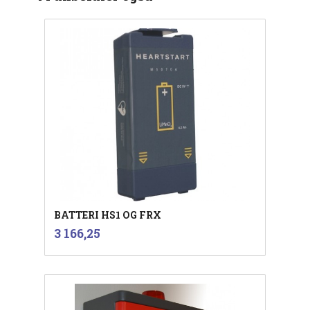
BATTERI HS1 OG FRX
inkl.
Pris
3 166,25
mva.