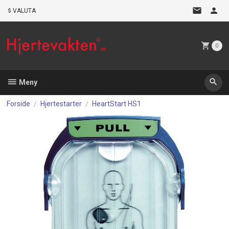
Gå
VALUTA
til
innholdet
0
Meny
Forside
Hjertestarter
HeartStart HS1