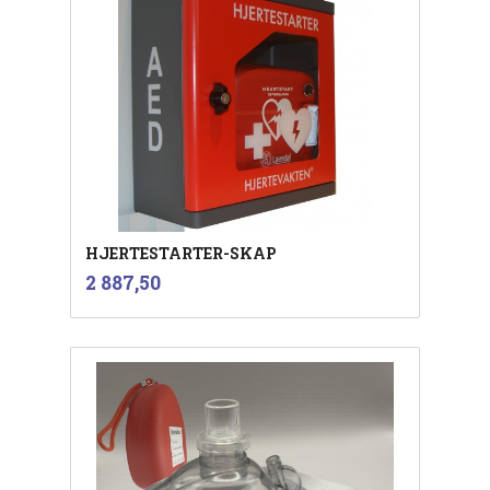
HJERTESTARTER-SKAP
inkl.
Pris
2 887,50
mva.