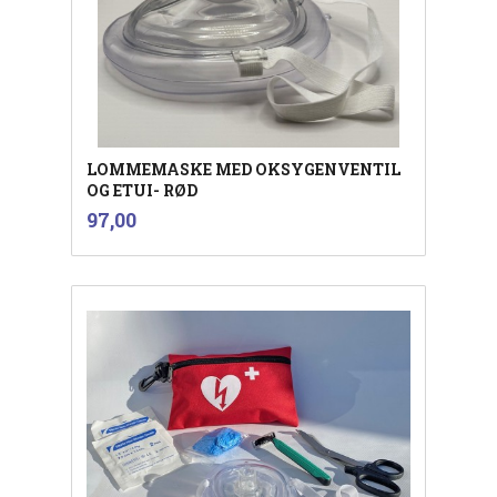
LOMMEMASKE MED OKSYGENVENTIL
OG ETUI- RØD
inkl.
Pris
97,00
mva.