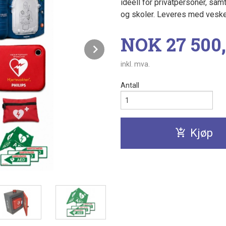
ideell for privatpersoner, sam
og skoler. Leveres med veske
Pris
NOK
27 500
Next
inkl. mva.
Antall
Kjøp