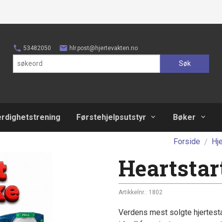
53482050
hlr.post@hjertevakten.no
Søk
erdighetstrening
Førstehjelpsutstyr
Bøker
Forside
Hje
Heartstar
Artikkelnr.:
1802
Verdens mest solgte hjertestart