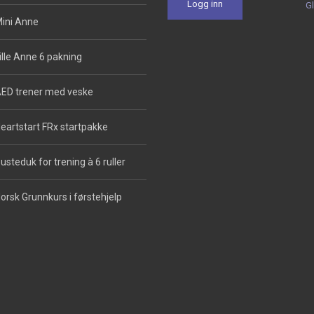
G
ini Anne
ille Anne 6 pakning
ED trener med veske
eartstart FRx startpakke
usteduk for trening à 6 ruller
orsk Grunnkurs i førstehjelp