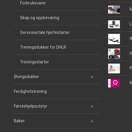
Forbruksvarer
M
Skap og oppbevaring
L
Serviceavtale hjertestarter
A
Treningsdukker for DHLR
H
Treningsstarter
P
Øvingsdukker
N
Ferdighetstrening
Førstehjelpsutstyr
Bøker