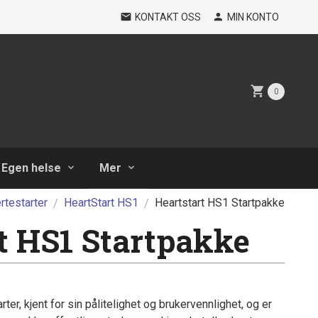
KONTAKT OSS
MIN KONTO
0
Egen helse
Mer
rtestarter
HeartStart HS1
Heartstart HS1 Startpakke
t HS1 Startpakke
er, kjent for sin pålitelighet og brukervennlighet, og er