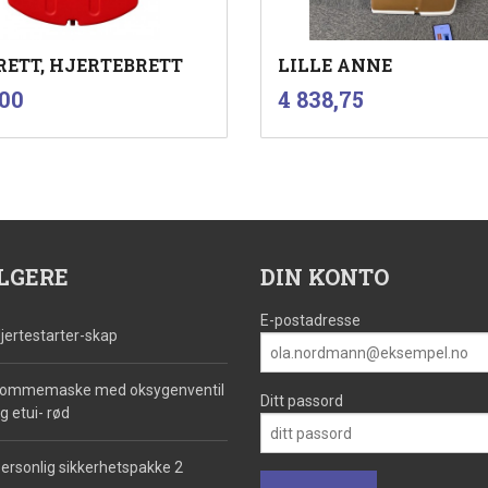
RETT, HJERTEBRETT
LILLE ANNE
inkl.
inkl.
Pris
,00
4 838,75
mva.
mva.
Kjøp
Kjøp
LGERE
DIN KONTO
E-postadresse
jertestarter-skap
ommemaske med oksygenventil
Ditt passord
g etui- rød
ersonlig sikkerhetspakke 2