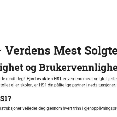
 Verdens Mest Solgte
lighet og Brukervennlighe
er de rundt deg?
Hjertevakten HS1
er verdens mest solgte hjertes
ellet eller skolen, er HS1 din pålitelige partner i nødsituasjoner.
HS1?
instruksjoner veileder deg gjennom hvert trinn i gjenopplivnings