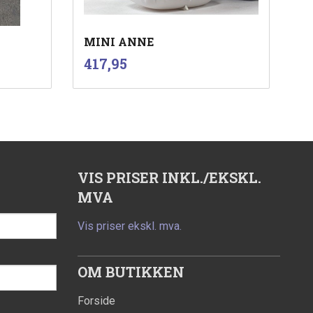
MINI ANNE
inkl.
Pris
417,95
mva.
Kjøp
VIS PRISER INKL./EKSKL.
MVA
Vis priser ekskl. mva.
OM BUTIKKEN
Forside