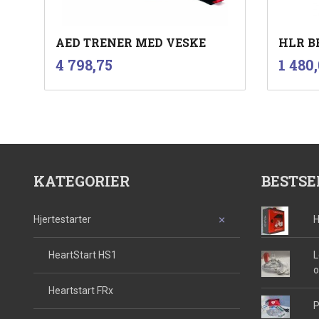
AED TRENER MED VESKE
HLR B
inkl.
Pris
Pris
4 798,75
1 480
mva.
Kjøp
KATEGORIER
BESTSE
Hjertestarter
H
HeartStart HS1
L
o
Heartstart FRx
P