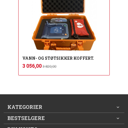
VANN- OG STØTSIKKER KOFFERT.
Rabatt
inkl.
Tilbud
3 056,00
3 820,00
mva.
KATEGORIER
BESTSELGERE