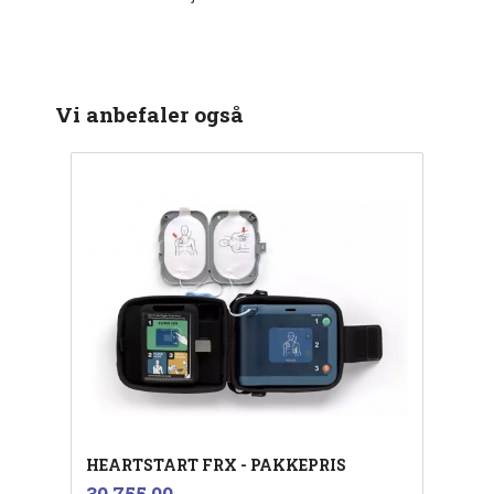
Vi anbefaler også
HEARTSTART FRX - PAKKEPRIS
inkl.
Pris