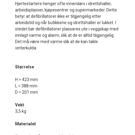
Hjertestartere henger ofte innendørs i idrettshaller,
arbeidsplasser, kjøpesentrer og supermarkeder. Dette
betyr at defibrillatorer ikke er tilgjengelig etter
arbeidstid og når butikkene og idrettshaller er lukket. I
stedet bør defibrillatorer plasseres ute i veggskap med
innlagt varme og alarm, slik at de er alltid tilgjengelig.
Det må være med varme slik at de kan takle
vinterkulda.
Størrelse
H = 423 mm
L = 388 mm
D = 201 mm
Vekt
3,5 kg
Materialet