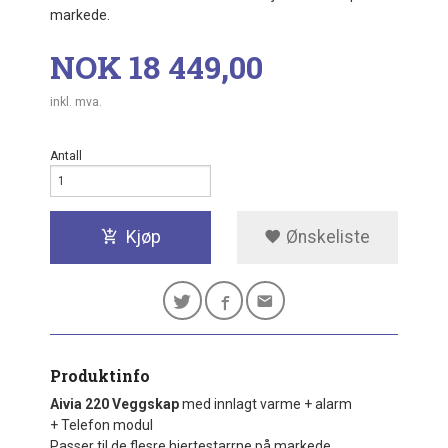
markede.
Pris
NOK
18 449,00
inkl. mva.
Antall
Kjøp
Ønskeliste
Produktinfo
Aivia 220 Veggskap
med innlagt varme + alarm
+
Telefon modul
Passer til de flesre hjertestarrne på markede