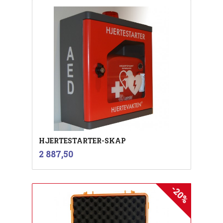
HJERTESTARTER-SKAP
inkl.
Pris
2 887,50
mva.
-20%