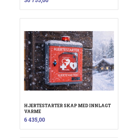
30 755,00
mva.
HJERTESTARTER SKAP MED INNLAGT
VARME
inkl.
Pris
6 435,00
mva.